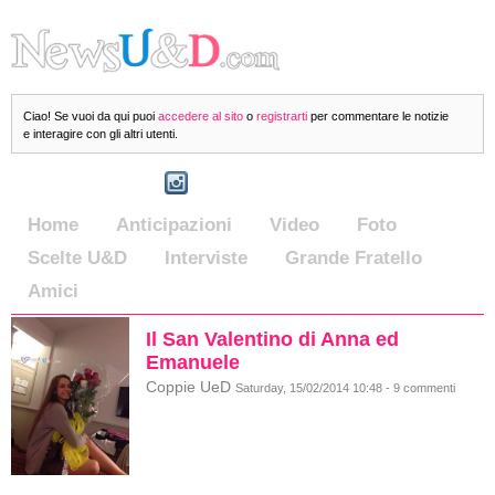
Ciao! Se vuoi da qui puoi
accedere al sito
o
registrarti
per commentare le notizie
e interagire con gli altri utenti.
Home
Anticipazioni
Video
Foto
Scelte U&D
Interviste
Grande Fratello
Amici
Il San Valentino di Anna ed
Emanuele
Coppie UeD
Saturday, 15/02/2014 10:48 - 9 commenti