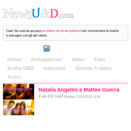
Ciao! Se vuoi da qui puoi
accedere al sito
o
registrarti
per commentare le notizie
e interagire con gli altri utenti.
Home
Anticipazioni
Video
Foto
Scelte U&D
Interviste
Grande Fratello
Amici
Natalia Angelini e Matteo Guerra
Foto EX UeD
Sunday, 17/01/2010 11:45