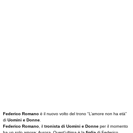
Federico Romano
è il nuovo volto del trono “L’amore non ha età”
di
Uomini e Donne
.
Federico Romano
, il
tronista di Uomini e Donne
per il momento
ha un solo amore: Aurora. Quest’ultima è la
figlia
di Federico