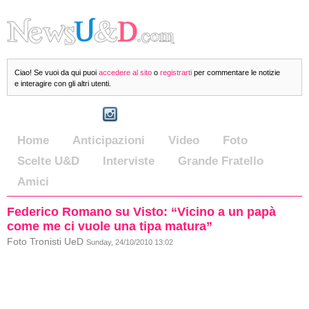
Ciao! Se vuoi da qui puoi
accedere al sito
o
registrarti
per commentare le notizie
e interagire con gli altri utenti.
Home
Anticipazioni
Video
Foto
Scelte U&D
Interviste
Grande Fratello
Amici
Federico Romano su Visto: “Vicino a un papà
come me ci vuole una tipa matura”
Foto Tronisti UeD
Sunday, 24/10/2010 13:02