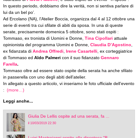
In questo periodo, dobbiamo dire la verità, non si sentiva parlare di
lui da un bel po’.
Ad Ercolano (NA), l’Atelier Boccia, organizza dal 4 al 12 ottobre una
serie di eventi tra cui sfilate di abiti da sposa.
In una di queste
serate, precisamente domenica 5 ottobre, sono stati ospiti :
Tommaso, ex tronista di Uomini e Donne,
Tina Cipollari
attuale
opinionista del programma Uomini e Donne,
Claudia D’Agostino
,
ex fidanzata di
Andrea Offredi
,
Irene Casartelli
, ex corteggiatrice
di Tommaso ed
Aldo Palmeri
con il suo fidanzato
Gennaro
Farella
.
Tommaso oltre ad essere stato ospite della serata ha anche sfilato
in passerella con uno degli abiti dell’atelier.
In allegato a questo articolo, vi inseriamo le foto ufficiale dell’evento
:
(more…)
Leggi anche...
Giulia De Lellis ospite ad una serata, fa ...
il 10/03/2019 22:30
Luigi Mastroianni ospite alla discoteca "B...