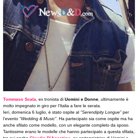
Tommaso Scala
, ex tronista di
Uomini e Donne
, ultimamente è
molto impegnato in giro per l’Italia a fare le serata.
Ieri, domenica 6 luglio, è stato ospite al
“Serendipity Longue”
per
l’evento
“Wedding & Music”
. Ha partecipato sia come ospite ma ha
anche sfilato come modello, con un elegante completo da sposo.
Tantissime erano le modelle che hanno partecipato a questa sfilata,
tra cui anche
Claudia D’Agostino
, ex corteggiatrice di Uomini e