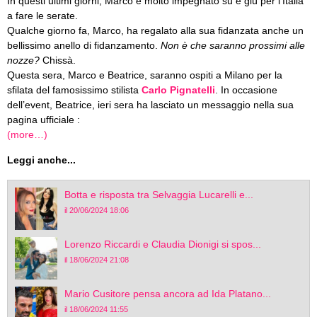
In questi ultimi giorni, Marco è molto impegnato su e giù per l’Italia
a fare le serate.
Qualche giorno fa, Marco, ha regalato alla sua fidanzata anche un
bellissimo anello di fidanzamento.
Non è che saranno prossimi alle
nozze?
Chissà.
Questa sera, Marco e Beatrice, saranno ospiti a Milano per la
sfilata del famosissimo stilista
Carlo Pignatelli
. In occasione
dell’event, Beatrice, ieri sera ha lasciato un messaggio nella sua
pagina ufficiale :
(more…)
Leggi anche...
Botta e risposta tra Selvaggia Lucarelli e...
il 20/06/2024 18:06
Lorenzo Riccardi e Claudia Dionigi si spos...
il 18/06/2024 21:08
Mario Cusitore pensa ancora ad Ida Platano...
il 18/06/2024 11:55