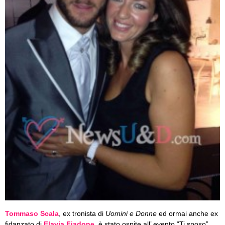
Tommaso Scala
, ex tronista di
Uomini e Donne
ed ormai anche ex
fidanzato di
Flavia Fiadone
, è stato ospite all’ evento “Ti sposo”.