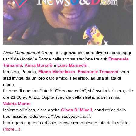
Aicos Management Group
è l’agenzia che cura diversi personaggi
usciti da
Uomini e Donne
nella scorsa stagione tra cui:
Emanuele
Trimarchi
,
Anna Munafò
e
Luce Barucchi
.
Ieri sera, Pamela,
Eliana Michelazzo
,
Emanuele Trimarchi
sono
stati invitati da un loro caro amico,
Federico
, ad una sfilata di
moda.
Il nome di questa sfilata è
“C’era una volta”
, si è svolta ieri sera, alle
ore 21:00 ad Anzio. Ospite speciale della sfilata: la bellissima
Valeria Marini
.
Insieme all’Aicos, c’era anche
Giada Di Miceli
, conduttrice della
trasmissione radiofonica
“Non succederà più”
.
In allegato a questo articolo, vi inseriremo alcune foto della sfilata :
(more…)