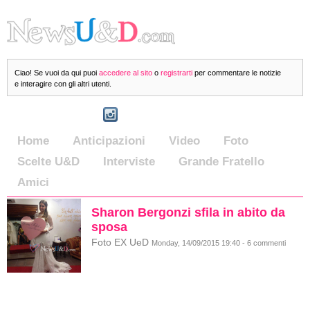
Ciao! Se vuoi da qui puoi
accedere al sito
o
registrarti
per commentare le notizie
e interagire con gli altri utenti.
Home
Anticipazioni
Video
Foto
Scelte U&D
Interviste
Grande Fratello
Amici
Sharon Bergonzi sfila in abito da
sposa
Foto EX UeD
Monday, 14/09/2015 19:40 - 6 commenti