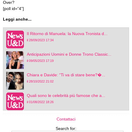
Over?
[poll id=”4”]
Leggi anche...
Il Ritorno di Manuela: la Nuova Tronista d...
il 28/09/2023 17:34
Anticipazioni Uomini e Donne Trono Classic...
il 09/05/2023 17:19
Chiara e Davide: “Ti va di stare bene?�...
il 28/10/2022 21:02
Quali sono le celebrità più famose che a...
il 01/08/2022 18:26
Contattaci
Search for: