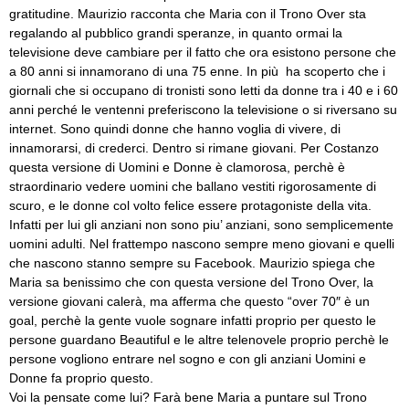
gratitudine. Maurizio racconta che Maria con il Trono Over sta
regalando al pubblico grandi speranze, in quanto ormai la
televisione deve cambiare per il fatto che ora esistono persone che
a 80 anni si innamorano di una 75 enne. In più ha scoperto che i
giornali che si occupano di tronisti sono letti da donne tra i 40 e i 60
anni perché le ventenni preferiscono la televisione o si riversano su
internet. Sono quindi donne che hanno voglia di vivere, di
innamorarsi, di crederci. Dentro si rimane giovani. Per Costanzo
questa versione di Uomini e Donne è clamorosa, perchè è
straordinario vedere uomini che ballano vestiti rigorosamente di
scuro, e le donne col volto felice essere protagoniste della vita.
Infatti per lui gli anziani non sono piu’ anziani, sono semplicemente
uomini adulti. Nel frattempo nascono sempre meno giovani e quelli
che nascono stanno sempre su Facebook. Maurizio spiega che
Maria sa benissimo che con questa versione del Trono Over, la
versione giovani calerà, ma afferma che questo “over 70″ è un
goal, perchè la gente vuole sognare infatti proprio per questo le
persone guardano Beautiful e le altre telenovele proprio perchè le
persone vogliono entrare nel sogno e con gli anziani Uomini e
Donne fa proprio questo.
Voi la pensate come lui? Farà bene Maria a puntare sul Trono