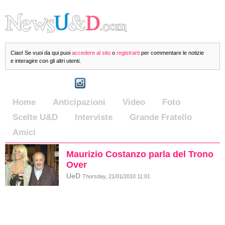
Ciao! Se vuoi da qui puoi
accedere al sito
o
registrarti
per commentare le notizie
e interagire con gli altri utenti.
Home
Anticipazioni
Video
Foto
Scelte U&D
Interviste
Grande Fratello
Amici
Maurizio Costanzo parla del Trono
Over
UeD
Thursday, 21/01/2010 11:01