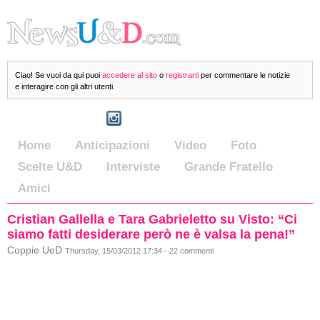
Ciao! Se vuoi da qui puoi
accedere al sito
o
registrarti
per commentare le notizie
e interagire con gli altri utenti.
Home
Anticipazioni
Video
Foto
Scelte U&D
Interviste
Grande Fratello
Amici
Cristian Gallella e Tara Gabrieletto su Visto: “Ci
siamo fatti desiderare però ne è valsa la pena!”
Coppie UeD
Thursday, 15/03/2012 17:34 - 22 commenti