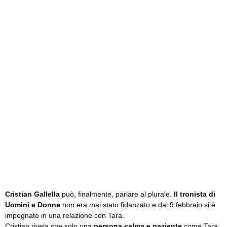
Cristian Gallella
può, finalmente, parlare al plurale.
Il tronista di
Uomini e Donne
non era mai stato fidanzato e dal 9 febbraio si è
impegnato in una relazione con Tara.
Cristian rivela che solo una
persona calma e paziente
come Tara