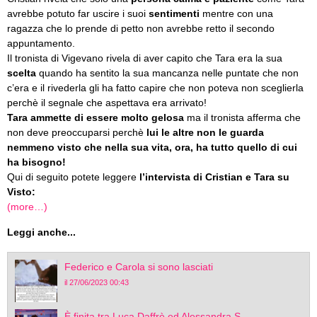
avrebbe potuto far uscire i suoi
sentimenti
mentre con una
ragazza che lo prende di petto non avrebbe retto il secondo
appuntamento.
Il tronista di Vigevano rivela di aver capito che Tara era la sua
scelta
quando ha sentito la sua mancanza nelle puntate che non
c’era e il rivederla gli ha fatto capire che non poteva non sceglierla
perchè il segnale che aspettava era arrivato!
Tara ammette di essere molto gelosa
ma il tronista afferma che
non deve preoccuparsi perchè
lui le altre non le guarda
nemmeno visto che nella sua vita, ora, ha tutto quello di cui
ha bisogno!
Qui di seguito potete leggere
l’intervista di Cristian e Tara su
Visto:
(more…)
Leggi anche...
Federico e Carola si sono lasciati
il 27/06/2023 00:43
È finita tra Luca Daffrè ed Alessandra S...