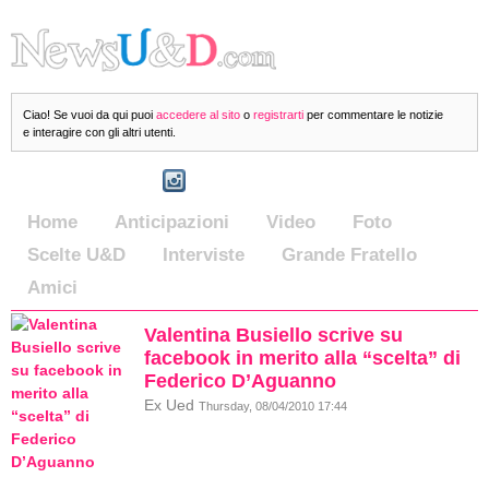
Ciao! Se vuoi da qui puoi
accedere al sito
o
registrarti
per commentare le notizie
e interagire con gli altri utenti.
Home
Anticipazioni
Video
Foto
Scelte U&D
Interviste
Grande Fratello
Amici
Valentina Busiello scrive su
facebook in merito alla “scelta” di
Federico D’Aguanno
Ex Ued
Thursday, 08/04/2010 17:44