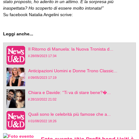
stato proposto, ho aderito in un attimo. E la sorpresa più
inaspettata? Ho scoperto di essere molto intonata!”
Su facebook Natalia Angelini scrive:
Leggi anche...
Il Ritorno di Manuela: la Nuova Tronista d...
il 28/09/2023 17:34
Anticipazioni Uomini e Donne Trono Classic...
il 09/05/2023 17:19
Chiara e Davide: “Ti va di stare bene?�...
il 28/10/2022 21:02
Quali sono le celebrità più famose che a...
il 01/08/2022 18:26