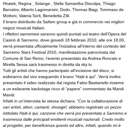
Hnatek, Regina , Solange , Stella Samantha Discolpa, Thiago
Barcelos, Alberto Lagomarsini, Dodo, Thomas Biagi, Tommaso de
Mottoni, Valeria Sorli, Benedetta Zilli.
Il brano distribuito da Saifam group e già in commercio nei migliori
negozi musicali Italiani.
I riflettori sanremesi saranno quindi puntati sul teatro dell’Opera del
Casinò di Sanremo, dove giovedì 18 febbraio 2010, alle ore 18,00,
verrà presentata ufficialmente l’iniziativa all’interno del contesto del
Sanremo Stars Festival 2010, manifestazione patrocinata dal
Comune di San Remo, l’evento presentato da Andrea Roncato e
Mirella Sessa sarà trasmesso in diretta da sky tv.
Tutti gli artisti che hanno partecipato all’incisione del disco, si
esibiranno dal vivo eseguendo il brano “Haiti è qui”. Verrà inoltre
presentato il video realizzato dal regista Fabio Bastianello insieme
a un esilarante backstage ricco di “papere” commentato da Mandi
Mandi.
Infatti in un’intervista lei stessa dichiara:
“Con la collaborazione di
vari artisti, attori, cantanti, showgirl, abbiamo registrato un pezzo
intitolato
Haiti è qui
, canzone che verrà poi presentata a Sanremo e
trasmessa dalle principali emittenti musicali nazionali. Credo molto
al progetto, per beneficenza questo ed altro, infatti, quando mi è