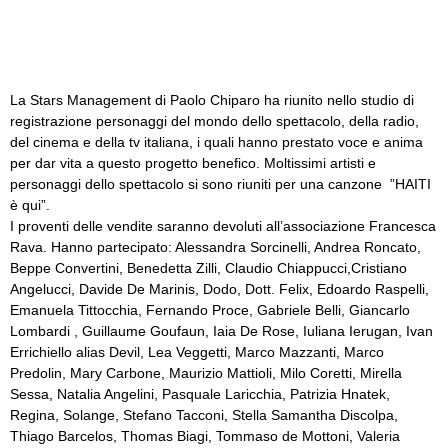
La Stars Management di Paolo Chiparo ha riunito nello studio di
registrazione personaggi del mondo dello spettacolo, della radio,
del cinema e della tv italiana, i quali hanno prestato voce e anima
per dar vita a questo progetto benefico. Moltissimi artisti e
personaggi dello spettacolo si sono riuniti per una canzone ”HAITI
è qui”.
I proventi delle vendite saranno devoluti all’associazione Francesca
Rava. Hanno partecipato: Alessandra Sorcinelli, Andrea Roncato,
Beppe Convertini, Benedetta Zilli, Claudio Chiappucci,Cristiano
Angelucci, Davide De Marinis, Dodo, Dott. Felix, Edoardo Raspelli,
Emanuela Tittocchia, Fernando Proce, Gabriele Belli, Giancarlo
Lombardi , Guillaume Goufaun, Iaia De Rose, Iuliana Ierugan, Ivan
Errichiello alias Devil, Lea Veggetti, Marco Mazzanti, Marco
Predolin, Mary Carbone, Maurizio Mattioli, Milo Coretti, Mirella
Sessa, Natalia Angelini, Pasquale Laricchia, Patrizia Hnatek,
Regina, Solange, Stefano Tacconi, Stella Samantha Discolpa,
Thiago Barcelos, Thomas Biagi, Tommaso de Mottoni, Valeria