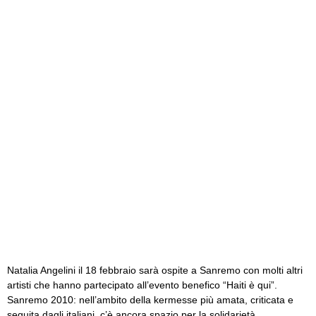
Natalia Angelini il 18 febbraio sarà ospite a Sanremo con molti altri
artisti che hanno partecipato all’evento benefico “Haiti è qui”.
Sanremo 2010: nell’ambito della kermesse più amata, criticata e
seguita dagli italiani, c’è ancora spazio per la solidarietà.