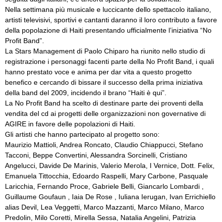
Nella settimana più musicale e luccicante dello spettacolo italiano,
artisti televisivi, sportivi e cantanti daranno il loro contributo a favore
della popolazione di Haiti presentando ufficialmente l’iniziativa “No
Profit Band”.
La Stars Management di Paolo Chiparo ha riunito nello studio di
registrazione i personaggi facenti parte della No Profit Band, i quali
hanno prestato voce e anima per dar vita a questo progetto
benefico e cercando di bissare il successo della prima iniziativa
della band del 2009, incidendo il brano “Haiti è qui”.
La No Profit Band ha scelto di destinare parte dei proventi della
vendita del cd ai progetti delle organizzazioni non governative di
AGIRE in favore delle popolazioni di Haiti.
Gli artisti che hanno partecipato al progetto sono:
Maurizio Mattioli, Andrea Roncato, Claudio Chiappucci, Stefano
Tacconi, Beppe Convertini, Alessandra Sorcinelli, Cristiano
Angelucci, Davide De Marinis, Valerio Merola, I Vernice, Dott. Felix,
Emanuela Tittocchia, Edoardo Raspelli, Mary Carbone, Pasquale
Laricchia, Fernando Proce, Gabriele Belli, Giancarlo Lombardi ,
Guillaume Goufaun , Iaia De Rose , Iuliana Ierugan, Ivan Errichiello
alias Devil, Lea Veggetti, Marco Mazzanti, Marco Milano, Marco
Predolin, Milo Coretti, Mirella Sessa, Natalia Angelini, Patrizia