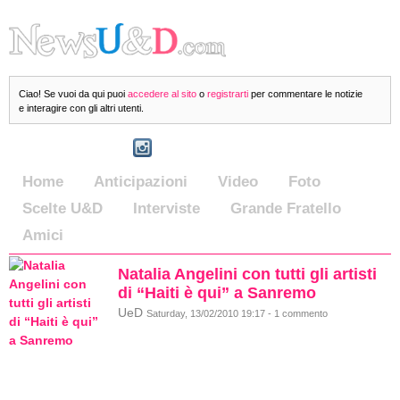
Ciao! Se vuoi da qui puoi
accedere al sito
o
registrarti
per commentare le notizie
e interagire con gli altri utenti.
Home
Anticipazioni
Video
Foto
Scelte U&D
Interviste
Grande Fratello
Amici
Natalia Angelini con tutti gli artisti
di “Haiti è qui” a Sanremo
UeD
Saturday, 13/02/2010 19:17 - 1 commento