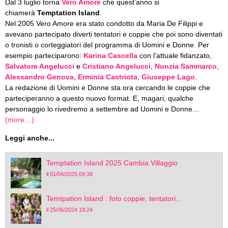
Dal 3 luglio torna
Vero Amore
che quest’anno si
chiamerà
Temptation Island
.
Nel 2005 Vero Amore era stato condotto da Maria De Filippi e
avevano partecipato diverti tentatori e coppie che poi sono diventati
o tronisti o corteggiatori del programma di Uomini e Donne. Per
esempio parteciparono:
Karina Cascella
con l’attuale fidanzato,
Salvatore Angelucci
e
Cristiano Angelucci
,
Nunzia Sammarco
,
Alessandro Genova
,
Erminia Castriota
,
Giuseppe Lago
.
La redazione di Uomini e Donne sta ora cercando le coppie che
parteciperanno a questo nuovo format. E, magari, qualche
personaggio lo rivedremo a settembre ad Uomini e Donne…
(more…)
Leggi anche...
Temptation Island 2025 Cambia Villaggio
il 01/04/2025 09:39
Temtpation Island : foto coppie, tentatori...
il 25/06/2024 18:24