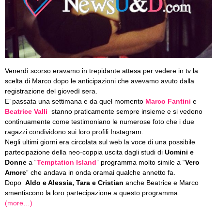
Venerdì scorso eravamo in trepidante attesa per vedere in tv la
scelta di Marco dopo le anticipazioni che avevamo avuto dalla
registrazione del giovedì sera.
E’ passata una settimana e da quel momento
Marco Fantini
e
Beatrice Valli
stanno praticamente sempre insieme e si vedono
continuamente come testimoniano le numerose foto che i due
ragazzi condividono sui loro profili Instagram.
Negli ultimi giorni era circolata sul web la voce di una possibile
partecipazione della neo-coppia uscita dagli studi di
Uomini e
Donne
a “
Temptation Island
” programma molto simile a “
Vero
Amore
” che andava in onda oramai qualche annetto fa.
Dopo
Aldo e Alessia, Tara e Cristian
anche Beatrice e Marco
smentiscono la loro partecipazione a questo programma.
(more…)