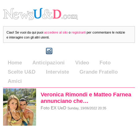
Ciao! Se vuoi da qui puoi
accedere al sito
o
registrarti
per commentare le notizie
e interagire con gli altri utenti.
Home
Anticipazioni
Video
Foto
Scelte U&D
Interviste
Grande Fratello
Amici
Veronica Rimondi e Matteo Farnea
annunciano che…
Foto EX UeD
Sunday, 19/06/2022 20:35