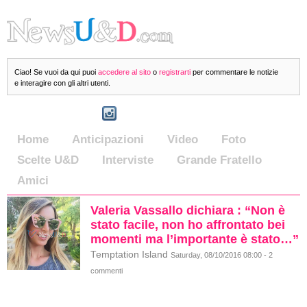
Ciao! Se vuoi da qui puoi
accedere al sito
o
registrarti
per commentare le notizie
e interagire con gli altri utenti.
Home
Anticipazioni
Video
Foto
Scelte U&D
Interviste
Grande Fratello
Amici
Valeria Vassallo dichiara : “Non è
stato facile, non ho affrontato bei
momenti ma l’importante è stato…”
Temptation Island
Saturday, 08/10/2016 08:00 - 2
commenti