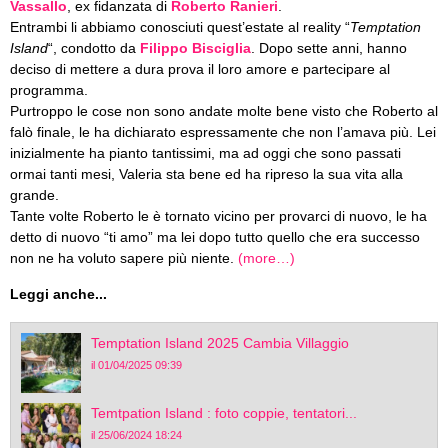
Vassallo
, ex fidanzata di
Roberto Ranieri
.
Entrambi li abbiamo conosciuti quest’estate al reality “
Temptation
Island
“, condotto da
Filippo Bisciglia
. Dopo sette anni, hanno
deciso di mettere a dura prova il loro amore e partecipare al
programma.
Purtroppo le cose non sono andate molte bene visto che Roberto al
falò finale, le ha dichiarato espressamente che non l’amava più. Lei
inizialmente ha pianto tantissimi, ma ad oggi che sono passati
ormai tanti mesi, Valeria sta bene ed ha ripreso la sua vita alla
grande.
Tante volte Roberto le è tornato vicino per provarci di nuovo, le ha
detto di nuovo “ti amo” ma lei dopo tutto quello che era successo
non ne ha voluto sapere più niente.
(more…)
Leggi anche...
Temptation Island 2025 Cambia Villaggio
il 01/04/2025 09:39
Temtpation Island : foto coppie, tentatori...
il 25/06/2024 18:24