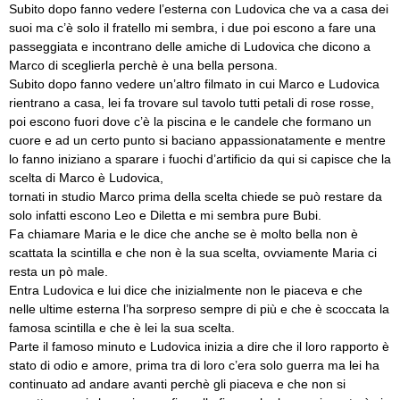
Subito dopo fanno vedere l’esterna con Ludovica che va a casa dei
suoi ma c’è solo il fratello mi sembra, i due poi escono a fare una
passeggiata e incontrano delle amiche di Ludovica che dicono a
Marco di sceglierla perchè è una bella persona.
Subito dopo fanno vedere un’altro filmato in cui Marco e Ludovica
rientrano a casa, lei fa trovare sul tavolo tutti petali di rose rosse,
poi escono fuori dove c’è la piscina e le candele che formano un
cuore e ad un certo punto si baciano appassionatamente e mentre
lo fanno iniziano a sparare i fuochi d’artificio da qui si capisce che la
scelta di Marco è Ludovica,
tornati in studio Marco prima della scelta chiede se può restare da
solo infatti escono Leo e Diletta e mi sembra pure Bubi.
Fa chiamare Maria e le dice che anche se è molto bella non è
scattata la scintilla e che non è la sua scelta, ovviamente Maria ci
resta un pò male.
Entra Ludovica e lui dice che inizialmente non le piaceva e che
nelle ultime esterna l’ha sorpreso sempre di più e che è scoccata la
famosa scintilla e che è lei la sua scelta.
Parte il famoso minuto e Ludovica inizia a dire che il loro rapporto è
stato di odio e amore, prima tra di loro c’era solo guerra ma lei ha
continuato ad andare avanti perchè gli piaceva e che non si