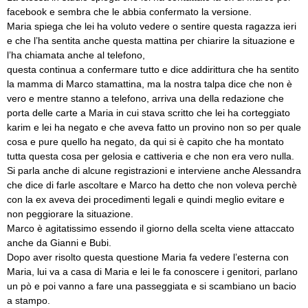
facebook e sembra che le abbia confermato la versione.
Maria spiega che lei ha voluto vedere o sentire questa ragazza ieri
e che l’ha sentita anche questa mattina per chiarire la situazione e
l’ha chiamata anche al telefono,
questa continua a confermare tutto e dice addirittura che ha sentito
la mamma di Marco stamattina, ma la nostra talpa dice che non è
vero e mentre stanno a telefono, arriva una della redazione che
porta delle carte a Maria in cui stava scritto che lei ha corteggiato
karim e lei ha negato e che aveva fatto un provino non so per quale
cosa e pure quello ha negato, da qui si è capito che ha montato
tutta questa cosa per gelosia e cattiveria e che non era vero nulla.
Si parla anche di alcune registrazioni e interviene anche Alessandra
che dice di farle ascoltare e Marco ha detto che non voleva perchè
con la ex aveva dei procedimenti legali e quindi meglio evitare e
non peggiorare la situazione.
Marco è agitatissimo essendo il giorno della scelta viene attaccato
anche da Gianni e Bubi.
Dopo aver risolto questa questione Maria fa vedere l’esterna con
Maria, lui va a casa di Maria e lei le fa conoscere i genitori, parlano
un pò e poi vanno a fare una passeggiata e si scambiano un bacio
a stampo.