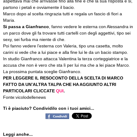
aspettava mai che arrivasse fino alla fine e che la sua risposta è si,
partono i petali e ovviamente il bacio.
Marco dopo al scelta ringrazia tutti e regala un fascio di fiori a
Maria.
Si passa a Gianfranco
, fanno vedere le esterna con Alessandra in
un parco dove gli fa trovare tutti cartelli con degli aggettivi, tipo sei
sexy, sei furba ma niente di che.
Poi fanno vedere l’esterna con Valeria, tipo una casetta, molto
carini si vede che a lui piace e alla fine lui le da un bacio stampo.
In studio Gianfranco attacca Valentina la terza corteggiatrice e la
accusa che non è vero che sta lì per lui ma che a lei piace Marco.
La prossima puntata sceglie Gianfranco.
PER LEGGERE IL RESOCONTO DELLA SCELTA DI MARCO
FATTO DA UN’ALTRA TALPA CHE HA AGGIUNTO ALTRI
PARTICOLARI CLICCATE
QUI
.
Fonte:vicolodellenews
Ti è piaciuto? Condividilo con i tuoi amici...
Leggi anche...