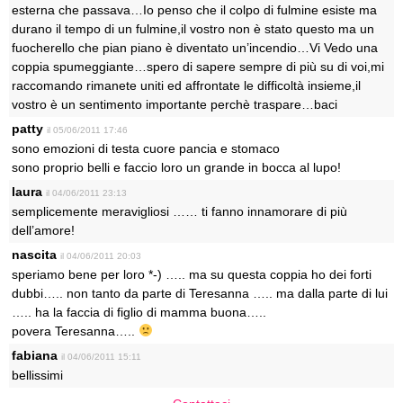
esterna che passava…Io penso che il colpo di fulmine esiste ma
durano il tempo di un fulmine,il vostro non è stato questo ma un
fuocherello che pian piano è diventato un’incendio…Vi Vedo una
coppia spumeggiante…spero di sapere sempre di più su di voi,mi
raccomando rimanete uniti ed affrontate le difficoltà insieme,il
vostro è un sentimento importante perchè traspare…baci
patty
il 05/06/2011 17:46
sono emozioni di testa cuore pancia e stomaco
sono proprio belli e faccio loro un grande in bocca al lupo!
laura
il 04/06/2011 23:13
semplicemente meravigliosi …… ti fanno innamorare di più
dell’amore!
nascita
il 04/06/2011 20:03
speriamo bene per loro *-) ….. ma su questa coppia ho dei forti
dubbi….. non tanto da parte di Teresanna ….. ma dalla parte di lui
….. ha la faccia di figlio di mamma buona…..
povera Teresanna…..
fabiana
il 04/06/2011 15:11
bellissimi