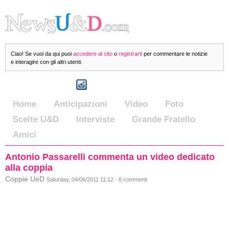
Ciao! Se vuoi da qui puoi
accedere al sito
o
registrarti
per commentare le notizie
e interagire con gli altri utenti.
Home
Anticipazioni
Video
Foto
Scelte U&D
Interviste
Grande Fratello
Amici
Antonio Passarelli commenta un video dedicato
alla coppia
Coppie UeD
Saturday, 04/06/2011 11:12 - 6 commenti