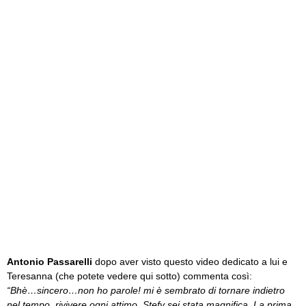
Antonio Passarelli
dopo aver visto questo video dedicato a lui e
Teresanna (che potete vedere qui sotto) commenta così:
“Bhè…sincero…non ho parole! mi è sembrato di tornare indietro
nel tempo, rivivere ogni attimo, Stefy sei stata magnifica. La prima