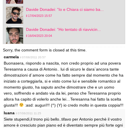
Davide Donadei: “Io e Chiara ci siamo ba...
il 17/04/2023 15:57
Davide Donadei: “Ho tentato di riavvicin...
il 16/04/2023 20:04
Sorry, the comment form is closed at this time.
carmela
il 07/06/2011 20:57
Buonasera, rispondo a nascita, non credo proprio ad una povera
Teresanna a causa di Antonio.. lui di sicuro le dara´ancora tante
dimostrazioni d´amore come ha fatto sempre dal momento che ha
iniziato a corteggiarla, si e visto come lui e sensibile romantico al
momento giusto, ha saputo anche dimostrare che e un uomo
vero, soffrendo e andato via da lei, penso che Teresanna proprio
allora ha capito di volerlo anche lei…Teresanna hai fatto la scelta
giusta!!!
:asd: auguri!!! (^) (Y) io credo molto in questa coppia!!!
luana
il 07/06/2011 11:25
Siete stupendi,il trono più bello..tifavo per Antonio perchè il vostro
amore è cresciuto pian piano ed è diventato sempre più forte ogni