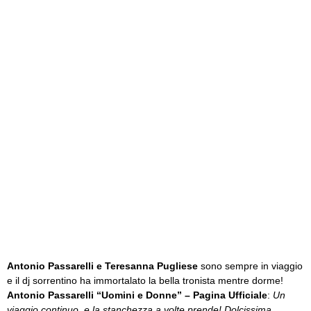
Antonio Passarelli e Teresanna Pugliese
sono sempre in viaggio
e il dj sorrentino ha immortalato la bella tronista mentre dorme!
Antonio Passarelli “Uomini e Donne” – Pagina Ufficiale
:
Un
viaggio continuo, e la stanchezza a volte prende! Dolcissima..
.