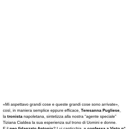
«Mi aspettavo grandi cose e queste grandi cose sono arrivate»,
così, in maniera semplice eppure efficace,
Teresanna Pugliese
,
la
tronista
napoletana, sintetizza alla nostra “agente speciale”
Tiziana Cialdea la sua esperienza sul trono di Uomini e donne.
E il
neo fidanzato Antonio
? Lui canticchia, e
confessa a Visto n°