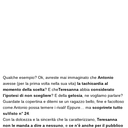
Qualche esempio? Ok, avreste mai immaginato che
Antonio
avesse (per la prima volta nella sua vita)
la tachicardia al
momento della scelta
? E che
Teresanna
abbia
considerato
l’ipotesi di non scegliere
? E della
gelosia
, ne vogliamo parlare?
Guardate la copertina e ditemi se un ragazzo bello, fine e facoltoso
come Antonio possa temere i rivali! Eppure… ma
scoprirete tutto
suVisto n° 24
.
Con la dolcezza e la sincerità che la caratterizzano,
Teresanna
non le manda a dire a nessuno
, e
ce n’è anche per il pubblico