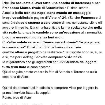
(che l’ha
accusata di aver fatto una secelta di interesse
) e
per
Francesco Monte, rivale di Antonio
fino all’ultimo istante.
A tutti
la bella tronista napoletana manda un messaggio
inequivocabile
dalle pagine di
Visto n° 24
: «So che
Francesco
si
sentirà
deluso
e
sparerà a zero
contro di me, nonostante ciò io
gli
auguro il meglio
. E a chi a ha criticato la mia scelta dico che
nella
vita reale la luna e le candele sono un’eccezione
alla normalità.
E
con le eccezioni non si va lontano
».
Cos’
altro volete sapere
di
Teresanna e Antonio
? Se progettano
la
convivenza
? Il
matrimonio
? Se hanno in cantiere
qualche
affare
o
progetto
da realizzare? Le risposte sono sì, sì, sì
e sì, ma
per i dettagli dovete comprare Visto n° 24
.
Io vi garantisco che gli ingredienti per
un’intervista da leggere
tutta d’un fiato
ci sono eccome!
Qui di seguito potete vedere la foto di Antonio e Teresanna sulla
copertina di Visto:
Quindi da domani tutti in edicola a comprare Visto per leggere la
prima intervista fatta alla coppia!
Fonte: blog di Visto