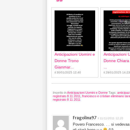
Anticipazioni Uomini e
Anticipazioni 
Donne Trono
Donne Chiara
Gianmar...
...
il 30/01/2025 12:40
il 29/01/2025 14:23
Inserito in
Anticipazioni Uomini e Donne
Tags:
anticipaz
registrato 8 11 2011
,
francesco e cristian eliminano tara
registrato 8 11 2011
Fragolina97
il 11/11/2011 12:20
Povero Francesco. . . si vedevaa
gli starà bene u.u
(U)