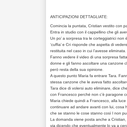
ANTICIPAZIONI DETTAGLIATE:
Comincia la puntata, Cristian vestito con pa
Entra in studio con il cappellino che gli ave
Un po’ a sorpresa tra le corteggiatrici non
‘cuffia’ e Cri risponde che aspetta di veder
restituita nel caso in cui l’avesse eliminata.
Fanno vedere il video di una sorpresa fatta 
donne e gli fanno ascoltare una canzone che 
però resta della sua opinione.
A questo punto Maria fa entrare Tara. Fanno
stessa canzone che le aveva fatto ascoltare
Tara dice di volersi auto eliminare, dice ch
con Francesco perché non c’è paragone con
Maria chiede quindi a Francesco, alla luce
continuare ad andare avanti con lui, cosa h
che se stanno le cose stanno così l non può
La domanda viene posta anche a Cristian, lu
via dicendo che eventualmente lo va a cerc