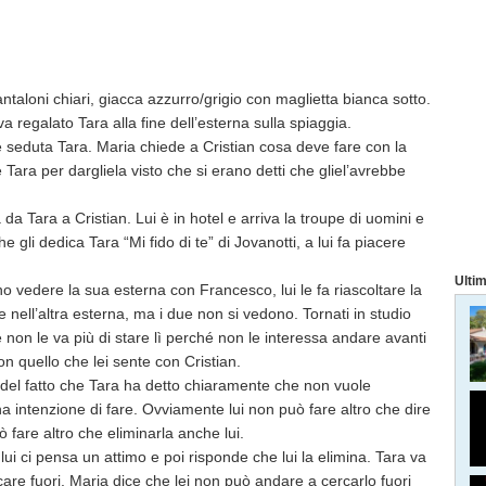
ntaloni chiari, giacca azzurro/grigio con maglietta bianca sotto.
va regalato Tara alla fine dell’esterna sulla spiaggia.
 è seduta Tara. Maria chiede a Cristian cosa deve fare con la
e Tara per dargliela visto che si erano detti che gliel’avrebbe
da Tara a Cristian. Lui è in hotel e arriva la troupe di uomini e
gli dedica Tara “Mi fido di te” di Jovanotti, a lui fa piacere
Ultim
 vedere la sua esterna con Francesco, lui le fa riascoltare la
 nell’altra esterna, ma i due non si vedono. Tornati in studio
e non le va più di stare lì perché non le interessa andare avanti
 quello che lei sente con Cristian.
 del fatto che Tara ha detto chiaramente che non vuole
a intenzione di fare. Ovviamente lui non può fare altro che dire
 fare altro che eliminarla anche lui.
i ci pensa un attimo e poi risponde che lui la elimina. Tara va
are fuori. Maria dice che lei non può andare a cercarlo fuori