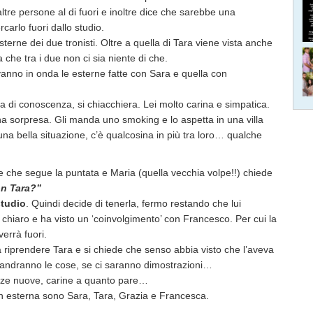
ltre persone al di fuori e inoltre dice che sarebbe una
carlo fuori dallo studio.
sterne dei due tronisti. Oltre a quella di Tara viene vista anche
che tra i due non ci sia niente di che.
vanno in onda le esterne fatte con Sara e quella con
 di conoscenza, si chiacchiera. Lei molto carina e simpatica.
una sorpresa. Gli manda uno smoking e lo aspetta in una villa
 una bella situazione, c’è qualcosina in più tra loro… qualche
e che segue la puntata e Maria (quella vecchia volpe!!) chiede
on Tara?”
studio
. Quindi decide di tenerla, fermo restando che lui
hiaro e ha visto un ‘coinvolgimento’ con Francesco. Per cui la
verrà fuori.
a riprendere Tara e si chiede che senso abbia visto che l’aveva
 andranno le cose, se ci saranno dimostrazioni…
azze nuove, carine a quanto pare…
in esterna sono Sara, Tara, Grazia e Francesca.