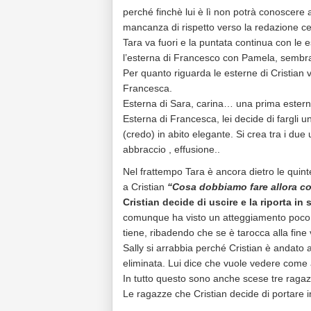
perché finchè lui è lì non potrà conoscere a
mancanza di rispetto verso la redazione cer
Tara va fuori e la puntata continua con le e
l’esterna di Francesco con Pamela, sembra 
Per quanto riguarda le esterne di Cristian 
Francesca.
Esterna di Sara, carina… una prima esterna
Esterna di Francesca, lei decide di fargli 
(credo) in abito elegante. Si crea tra i due
abbraccio , effusione..
Nel frattempo Tara è ancora dietro le quint
a Cristian
“Cosa dobbiamo fare allora c
Cristian decide di uscire e la riporta in 
comunque ha visto un atteggiamento poco c
tiene, ribadendo che se è tarocca alla fine 
Sally si arrabbia perché Cristian è andato 
eliminata. Lui dice che vuole vedere come
In tutto questo sono anche scese tre rag
Le ragazze che Cristian decide di portare 