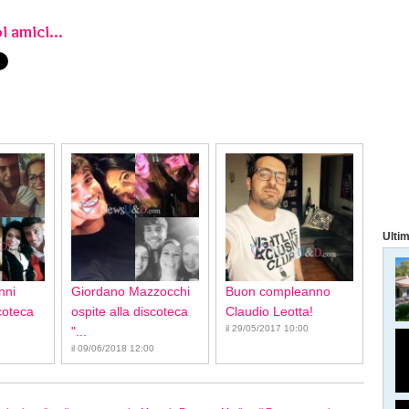
i amici...
Ultim
nni
Giordano Mazzocchi
Buon compleanno
scoteca
ospite alla discoteca
Claudio Leotta!
il 29/05/2017 10:00
"...
il 09/06/2018 12:00