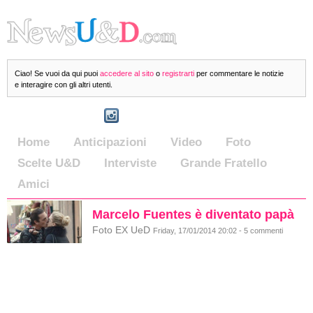
Ciao! Se vuoi da qui puoi
accedere al sito
o
registrarti
per commentare le notizie
e interagire con gli altri utenti.
Home
Anticipazioni
Video
Foto
Scelte U&D
Interviste
Grande Fratello
Amici
Marcelo Fuentes è diventato papà
Foto EX UeD
Friday, 17/01/2014 20:02 - 5 commenti