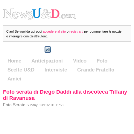
Ciao! Se vuoi da qui puoi
accedere al sito
o
registrarti
per commentare le notizie
e interagire con gli altri utenti.
Home
Anticipazioni
Video
Foto
Scelte U&D
Interviste
Grande Fratello
Amici
Foto serata di Diego Daddi alla discoteca Tiffany
di Ravanusa
Foto Serate
Sunday, 13/11/2011 11:53