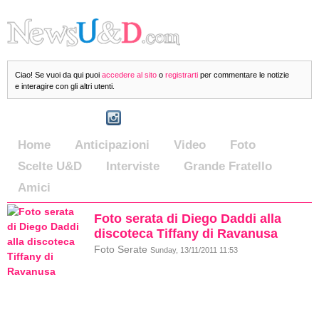
Ciao! Se vuoi da qui puoi
accedere al sito
o
registrarti
per commentare le notizie
e interagire con gli altri utenti.
Home
Anticipazioni
Video
Foto
Scelte U&D
Interviste
Grande Fratello
Amici
Foto serata di Diego Daddi alla
discoteca Tiffany di Ravanusa
Foto Serate
Sunday, 13/11/2011 11:53