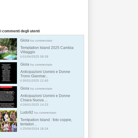
i commenti degli utenti
Gioia
ha commentato
Temptation Island 2025 Cambia
Villaggio
il 01/04/2025 09:39
Gioia
ha commentato
Anticipazioni Uomini e Donne
Trono Gianmar...
il 30/01/2025 12:40
Gioia
ha commentato
Anticipazioni Uomini e Donne
Chiara Nuova ...
il 29/01/2025 14:23
Ludo92
ha commentato
Temtpation Island : foto coppie,
tentatori...
il 25/06/2024 18:24