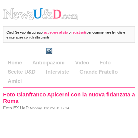
Ciao! Se vuoi da qui puoi
accedere al sito
o
registrarti
per commentare le notizie
e interagire con gli altri utenti.
Home
Anticipazioni
Video
Foto
Scelte U&D
Interviste
Grande Fratello
Amici
Foto Gianfranco Apicerni con la nuova fidanzata a
Roma
Foto EX UeD
Monday, 12/12/2011 17:24