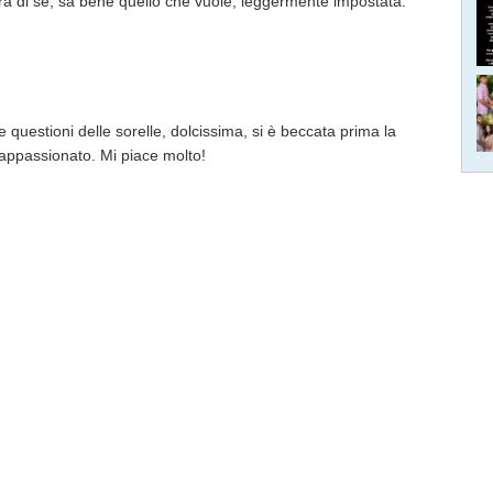
ura di sé, sa bene quello che vuole, leggermente impostata.
lle questioni delle sorelle, dolcissima, si è beccata prima la
appassionato. Mi piace molto!