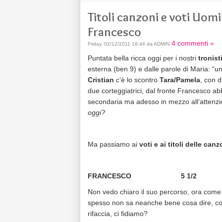
Titoli canzoni e voti Uom
Francesco
4 commenti »
Friday, 02/12/2011 18:44 da ADMIN
Puntata bella ricca oggi per i nostri
tronist
esterna (ben 9) e dalle parole di Maria: “u
Cristian
c’è lo scontro
Tara/Pamela
, con d
due corteggiatrici, dal fronte Francesco ab
secondaria ma adesso in mezzo all’attenzio
oggi?
Ma passiamo ai
voti e ai titoli delle canz
FRANCESCO 5 1/2
Non vedo chiaro il suo percorso, ora come o
spesso non sa neanche bene cosa dire, co
rifaccia, ci fidiamo?