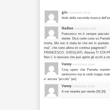
gio
il 03/12/2011 00:16
titolo della seconda musica dell’e
Nadine
il 02/12/2011 22:21
Francesco mi è sempre piaciuto 
niente. Dice certe cose su Pamela
morta, Ma non è stata lei che ieri in puntata 
mai”, che sono allora sti continui piagnistei?
FRANCESCO, SVEGLIATI, Alessia TI STA 
Non c’ è nessuno che può aprire gli occhi a s
Vanny
il 02/12/2011 19:24
Cmq spero che Pamela mantenga
tantissimo ma la vedo troppo matu
e’ ancora “piccolo” (an)
Vanny
il 02/12/2011 19:19
A me neanke per niente (N) (N)