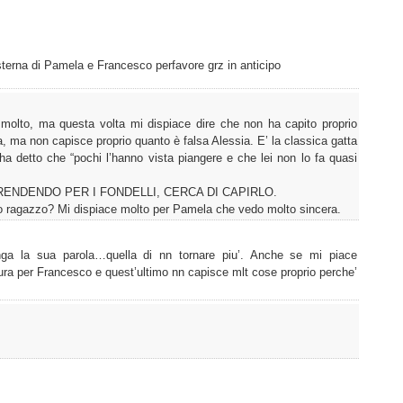
sterna di Pamela e Francesco perfavore grz in anticipo
molto, ma questa volta mi dispiace dire che non ha capito proprio
, ma non capisce proprio quanto è falsa Alessia. E’ la classica gatta
ha detto che “pochi l’hanno vista piangere e che lei non lo fa quasi
PRENDENDO PER I FONDELLI, CERCA DI CAPIRLO.
to ragazzo? Mi dispiace molto per Pamela che vedo molto sincera.
 la sua parola…quella di nn tornare piu’. Anche se mi piace
ra per Francesco e quest’ultimo nn capisce mlt cose proprio perche’