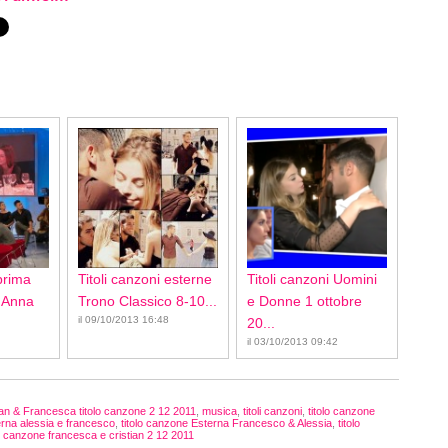
 prima
Titoli canzoni esterne
Titoli canzoni Uomini
i Anna
Trono Classico 8-10...
e Donne 1 ottobre
il 09/10/2013 16:48
20...
il 03/10/2013 09:42
ian & Francesca titolo canzone 2 12 2011
,
musica
,
titoli canzoni
,
titolo canzone
erna alessia e francesco
,
titolo canzone Esterna Francesco & Alessia
,
titolo
lo canzone francesca e cristian 2 12 2011