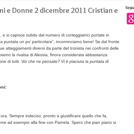
ini e Donne 2 dicembre 2011 Cristian e
Segui
i
, e si capisce subito dal numero di corteggiatrici portate in
na puntata un po’ particolare”, incominciamo bene! Se dal fronte
ue atteggiamenti diversi da parte del tronista nei confronti delle
biamo la rivalsa di Alessia, finora considerata abbastanza
ne di tutti.
Voi che ne pensate? Vi è piaciuta la puntata di
oni:
ra. Sempre indeciso, pronto a giustificare quello che fa,
me ad esempio alla fine con Pamela. Spero che pian piano si