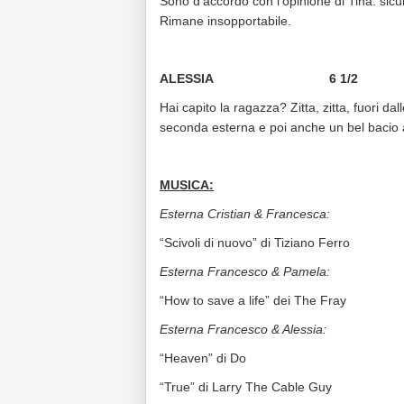
Sono d’accordo con l’opinione di Tina: sic
Rimane insopportabile.
ALESSIA 6 1/2
Hai capito la ragazza? Zitta, zitta, fuori da
seconda esterna e poi anche un bel bacio 
MUSICA:
Esterna Cristian & Francesca:
“Scivoli di nuovo” di Tiziano Ferro
Esterna Francesco & Pamela:
“How to save a life” dei The Fray
Esterna Francesco & Alessia:
“Heaven” di Do
“True” di Larry The Cable Guy