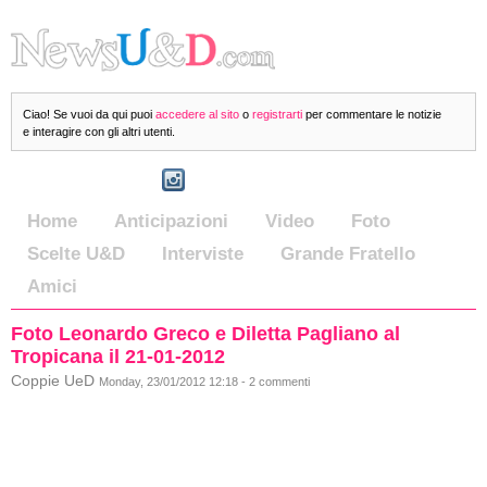
Ciao! Se vuoi da qui puoi
accedere al sito
o
registrarti
per commentare le notizie
e interagire con gli altri utenti.
Home
Anticipazioni
Video
Foto
Scelte U&D
Interviste
Grande Fratello
Amici
Foto Leonardo Greco e Diletta Pagliano al
Tropicana il 21-01-2012
Coppie UeD
Monday, 23/01/2012 12:18 - 2 commenti