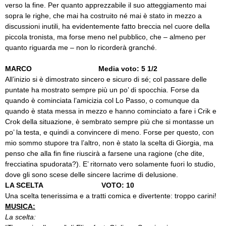
verso la fine. Per quanto apprezzabile il suo atteggiamento mai
sopra le righe, che mai ha costruito né mai è stato in mezzo a
discussioni inutili, ha evidentemente fatto breccia nel cuore della
piccola tronista, ma forse meno nel pubblico, che – almeno per
quanto riguarda me – non lo ricorderà granché.
MARCO Media voto: 5 1/2
All’inizio si è dimostrato sincero e sicuro di sé; col passare delle
puntate ha mostrato sempre più un po’ di spocchia. Forse da
quando è cominciata l’amicizia col Lo Passo, o comunque da
quando è stata messa in mezzo e hanno cominciato a fare i Crik e
Crok della situazione, è sembrato sempre più che si montasse un
po’ la testa, e quindi a convincere di meno. Forse per questo, con
mio sommo stupore tra l’altro, non è stato la scelta di Giorgia, ma
penso che alla fin fine riuscirà a farsene una ragione (che dite,
frecciatina spudorata?). E’ ritornato vero solamente fuori lo studio,
dove gli sono scese delle sincere lacrime di delusione.
LA SCELTA VOTO: 10
Una scelta tenerissima e a tratti comica e divertente: troppo carini!
MUSICA:
La scelta: