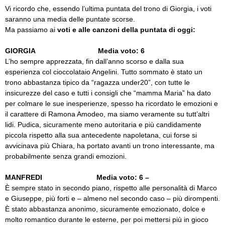
Vi ricordo che, essendo l’ultima puntata del trono di Giorgia, i voti
saranno una media delle puntate scorse.
Ma passiamo ai
voti e alle canzoni della puntata di oggi:
GIORGIA Media voto: 6
L’ho sempre apprezzata, fin dall’anno scorso e dalla sua
esperienza col cioccolataio Angelini. Tutto sommato è stato un
trono abbastanza tipico da “ragazza under20”, con tutte le
insicurezze del caso e tutti i consigli che “mamma Maria” ha dato
per colmare le sue inesperienze, spesso ha ricordato le emozioni e
il carattere di Ramona Amodeo, ma siamo veramente su tutt’altri
lidi. Pudica, sicuramente meno autoritaria e più candidamente
piccola rispetto alla sua antecedente napoletana, cui forse si
avvicinava più Chiara, ha portato avanti un trono interessante, ma
probabilmente senza grandi emozioni.
MANFREDI Media voto: 6 –
È sempre stato in secondo piano, rispetto alle personalità di Marco
e Giuseppe, più forti e – almeno nel secondo caso – più dirompenti.
È stato abbastanza anonimo, sicuramente emozionato, dolce e
molto romantico durante le esterne, per poi mettersi più in gioco