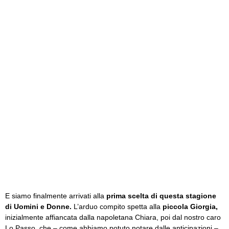
E siamo finalmente arrivati alla
prima scelta di questa stagione
di Uomini e Donne.
L’arduo compito spetta alla
piccola Giorgia,
inizialmente affiancata dalla napoletana Chiara, poi dal nostro caro
Lo Passo, che – come abbiamo potuto notare dalle anticipazioni –