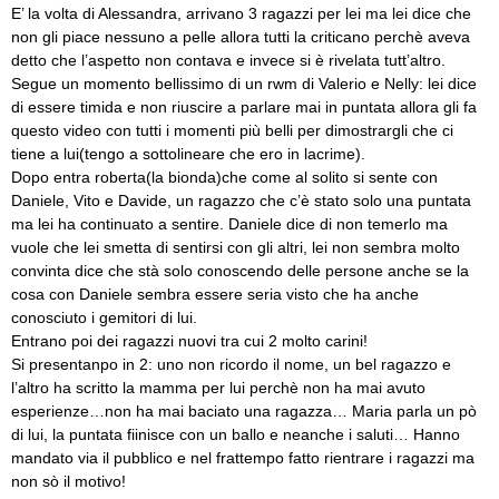
E’ la volta di Alessandra, arrivano 3 ragazzi per lei ma lei dice che
non gli piace nessuno a pelle allora tutti la criticano perchè aveva
detto che l’aspetto non contava e invece si è rivelata tutt’altro.
Segue un momento bellissimo di un rwm di Valerio e Nelly: lei dice
di essere timida e non riuscire a parlare mai in puntata allora gli fa
questo video con tutti i momenti più belli per dimostrargli che ci
tiene a lui(tengo a sottolineare che ero in lacrime).
Dopo entra roberta(la bionda)che come al solito si sente con
Daniele, Vito e Davide, un ragazzo che c’è stato solo una puntata
ma lei ha continuato a sentire. Daniele dice di non temerlo ma
vuole che lei smetta di sentirsi con gli altri, lei non sembra molto
convinta dice che stà solo conoscendo delle persone anche se la
cosa con Daniele sembra essere seria visto che ha anche
conosciuto i gemitori di lui.
Entrano poi dei ragazzi nuovi tra cui 2 molto carini!
Si presentanpo in 2: uno non ricordo il nome, un bel ragazzo e
l’altro ha scritto la mamma per lui perchè non ha mai avuto
esperienze…non ha mai baciato una ragazza… Maria parla un pò
di lui, la puntata fiinisce con un ballo e neanche i saluti… Hanno
mandato via il pubblico e nel frattempo fatto rientrare i ragazzi ma
non sò il motivo!