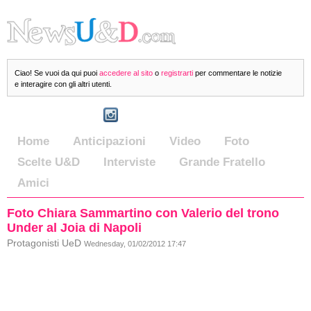
Ciao! Se vuoi da qui puoi
accedere al sito
o
registrarti
per commentare le notizie
e interagire con gli altri utenti.
Home
Anticipazioni
Video
Foto
Scelte U&D
Interviste
Grande Fratello
Amici
Foto Chiara Sammartino con Valerio del trono
Under al Joia di Napoli
Protagonisti UeD
Wednesday, 01/02/2012 17:47