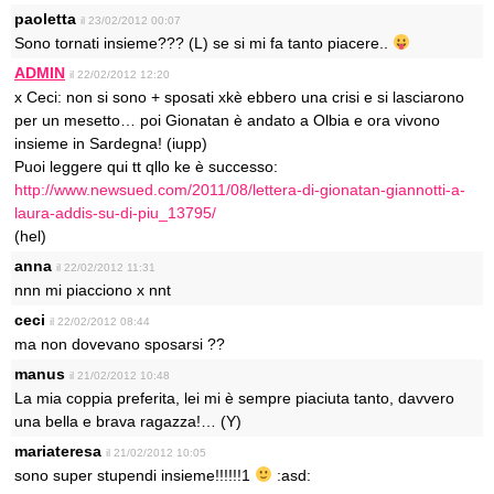
paoletta
il 23/02/2012 00:07
Sono tornati insieme??? (L) se si mi fa tanto piacere..
ADMIN
il 22/02/2012 12:20
x Ceci: non si sono + sposati xkè ebbero una crisi e si lasciarono
per un mesetto… poi Gionatan è andato a Olbia e ora vivono
insieme in Sardegna! (iupp)
Puoi leggere qui tt qllo ke è successo:
http://www.newsued.com/2011/08/lettera-di-gionatan-giannotti-a-
laura-addis-su-di-piu_13795/
(hel)
anna
il 22/02/2012 11:31
nnn mi piacciono x nnt
ceci
il 22/02/2012 08:44
ma non dovevano sposarsi ??
manus
il 21/02/2012 10:48
La mia coppia preferita, lei mi è sempre piaciuta tanto, davvero
una bella e brava ragazza!… (Y)
mariateresa
il 21/02/2012 10:05
sono super stupendi insieme!!!!!!1
:asd: