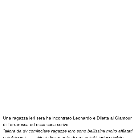
Una ragazza ieri sera ha incontrato Leonardo e Diletta al Glamour
di Terrarossa ed ecco cosa scrive:
“allora da dv cominciare ragazze loro sono bellissimi molto affiatati
e dolcissimi……..dile è disarmante di una unicità indescrivibile …