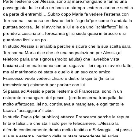
Parte l’esterna con Alessia, sono al mare,mangiano e fanno una
passeggiata..lui le ruba un bacio a stampo..esterna carina e sentita
da parte di entrambi….Subito dopo Maria fa vedere l’esterna con
Teresanna…sono su un divano. lei lo “sgrida”per come è andata la
puntata scorsa…lei si avvicina a lui e le da uno “schiaffetto” lui la
prende a cuscinate…Teresanna gli si siede quasi in braccio e si
guardano fissi x un po…
In studio Alessia si arrabbia perche è sicura che la sua scelta sarà
Teresanna.Maria dice che cè una segnalazione per Alessia,al
telefono parla una signora (molto adulta) che l’avrebbe vista
baciarsi ad un matrimonio con un ragazzo…lei nega di averlo fatto,
ma al matrimonio cè stata e quello è un suo caro amico.
Francesco vuole vederci chiaro e dietro le quinte (finita la
trasmissione) chiamerà per parlare con lui.
Si passa ad Alessio,e parte l’esterna di Francesca, sono in un
ristorante a mangiare del pesce…(credo)esterna tranquilla, lui
molto affettuoso..lei no..continuava a mangiare, e ogni tanto le
faceva “assaggiare”il cibo.
In studio Paola (del pubblico) attacca Francesca perche la reputa
finta e falsa…e che sta li solo per le telecamere….Alessio la
difende continuamente dando molto fastidio a Selvaggia…si passa
alla sua esterna..parlano della puntata precedente,lei arriva