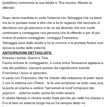
(pubblico) commenta la sua falsità e Tina rincara, Alessio la
difende!
Dopo viene mandata in onda l’esterna con Selvaggia che va bene
ma lui in puntata inizia a dire che a lui le ragazze che lavorano in
discoteca non gli piacciono e lei va via dicendo che non vuole
continuare a corteggiare una persona che la offende e per di più
invece di essere corteggiato, corteggia Francesca.
Selvaggia esce dallo studio e lui la rincorre e la puntata finisce cosi
senza la scelta delle esterne.
ANTICIPAZIONI DETTAGLIATE:
Entrano i tonisti, Gianni e Tina.
Fanno entrare le corteggiatrici, e come entra Teresanna applausi e
urla del pubblico..(sempre puman da napoli)come scende
Francesca i buuu si sprecano.
si parte con Francesco che ha chiesto alla redazione di poter stare
2 ore in esterna con Chiara…le fa una sortpresa va sotto casa sua,
la porta al cinema a vedere “benvenuti al nord”comprano dei
popcorn….esterna molto carina lei molto tenera.
In studio Alessia ci rimane molto male perche piu volte ha chiesto a
Fra di fare un esterna lunga ma lui ha sempre detto no.