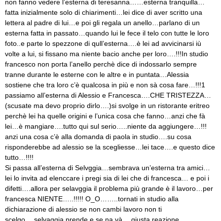
non fanno vedere l’esterna di teresanna……esterna tranquilla…
fatta inizialmente solo di chiarimenti…lei dice di aver scritto una
lettera al padre di lui…e poi gli regala un anello…parlano di un
esterna fatta in passato…quando lui le fece il telo con tutte le loro
foto..e parte lo spezzone di qull’esterna….è lei ad avvicinarsi iù
volte a lui, si fissano ma niente bacio anche per loro….!!!In studio
francesco non porta l’anello perchè dice di indossarlo sempre
tranne durante le esterne con le altre e in puntata…Alessia
sostiene che tra loro c’è qualcosa in più e non sà cosa fare…!!!1
passiamo all’esterna di Alessio e Francesca….CHE TRISTEZZA…
(scusate ma devo proprio dirlo….)si svolge in un ristorante eritreo
perchè lei ha quelle origini e l’unica cosa che fanno…anzi che fà
lei…è mangiare….tutto qui sul serio…..niente da aggiungere…!!!
anzi una cosa c’è alla domanda di paola in studio….su cosa
risponderebbe ad alessio se la scegliesse…lei tace….e questo dice
tutto…!!!!
Si passa all’esterna di Selvggia…sembrava un’esterna tra amici…
lei lo invita ad elenccare i pregi sia di lei che di francesca… e poi i
difetti….allora per selavggia il problema più grande è il lavoro…per
francesca NIENTE…..!!!!! O_O……..tornati in studio alla
dichiarazione di alessio se non cambi lavoro non ti
scelgo….selvaggia prende e se na và….giusta reazione…