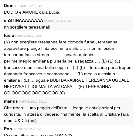
Dom
il 08/03/2012 18:48
L’ODIO é AMORE cara Lucia.
criSTINAAAAAAAA
il 08/03/2012 13:31
nn scegliere teresanna!!
lucia
il 08/03/2012 08:07
(N) non scegliere teresanna fare comoda furba , teresanna
approvitare piange finta ecc mi fa shifo …… non mi piace
teresanna faccia strega………. povero antonio ……
per me meglio emiliana piu seria bella ragazza …. (L) (L) (L)
francesco e emiliana belle coppia .. (L) (L) .. teresana parla troppo
domanda francesco e scemooooo….. (L) meglio alessia o
emiliana . (L) … uguale BUBI BARABRA E TERESANNA UGUALE
NEROVSA LITIGI MATTA VAI CASA … (6) TERESANNA
ODIOOOOOOOOOOOOOO (6)
manus
il 08/03/2012 05:12
Che trono… uno peggio dell’altro… leggo le anticipazioni per
curiosità, in attesa di vedere, finalmente, la scelta di Cristian/Tara
e poi U&D ti (hel) …
Pon
il 07/03/2012 20:34
Ci sono altre anticipazioni ADMIN??