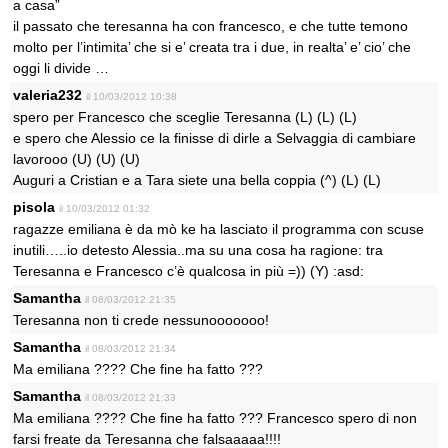
a casa”
il passato che teresanna ha con francesco, e che tutte temono
molto per l’intimita’ che si e’ creata tra i due, in realta’ e’ cio’ che
oggi li divide …
valeria232
il 10/03/2012 10:38
spero per Francesco che sceglie Teresanna (L) (L) (L)
e spero che Alessio ce la finisse di dirle a Selvaggia di cambiare
lavorooo (U) (U) (U)
Auguri a Cristian e a Tara siete una bella coppia (^) (L) (L)
pisola
il 10/03/2012 01:32
ragazze emiliana è da mò ke ha lasciato il programma con scuse
inutili…..io detesto Alessia..ma su una cosa ha ragione: tra
Teresanna e Francesco c’è qualcosa in più =)) (Y) :asd:
Samantha
il 08/03/2012 21:35
Teresanna non ti crede nessunooooooo!
Samantha
il 08/03/2012 21:34
Ma emiliana ???? Che fine ha fatto ???
Samantha
il 08/03/2012 21:33
Ma emiliana ???? Che fine ha fatto ??? Francesco spero di non
farsi freate da Teresanna che falsaaaaa!!!!