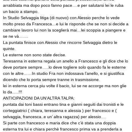
arrabbiata ma dopo poco fanno pace….e per salutarsi lei le ruba
un bacio a stampo.
In Studio Selvaggia litiga (di nuovo) con Alessio perche lo vede
molto preso da Francesca…e lui le risponde che se non si decide a
cambiare lavoro lui non la sceglierà mai…lei scoppia a piangere e
se ne và…….
La puntata finisce con Alessio che rincorre Selvaggia dietro le
quinte.
Le esterne non sono state decise.
Teresanna in esterna regala un anello a Francesco e gli dice che lo
deve portare sempre…..lo deve togliere solo quando fa le esterne
con le altre……In studio Fra non indossava l’anello, e si giustifica
dicendo che lo porta sempre tranne in trasmissione.
lei in esterna cerca piu volte il bacio, lui se ne accorge ma non glie
lo da…..!!!
ANTICIPAZIONI DA UN’ALTRA TALPA:
puntata dai toni bassi entrano tina e gianni seguiti dai tronisti e le
corteggiatrici ( chiara, teresanna e alessia ) per francesco e (
selvaggia, francesca..e un’ altra ragazza) per alessio….
Si parte con francesco e maria dice che c’è stata una doppia
esterna tra lui e chiara perchè francesco prima va a prenderla a