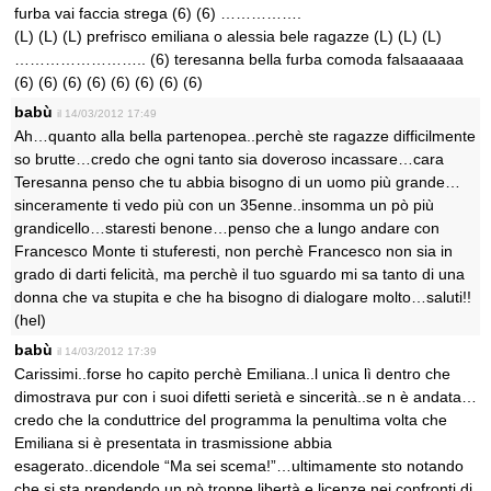
furba vai faccia strega (6) (6) …………….
(L) (L) (L) prefrisco emiliana o alessia bele ragazze (L) (L) (L)
…………………….. (6) teresanna bella furba comoda falsaaaaaa
(6) (6) (6) (6) (6) (6) (6) (6)
babù
il 14/03/2012 17:49
Ah…quanto alla bella partenopea..perchè ste ragazze difficilmente
so brutte…credo che ogni tanto sia doveroso incassare…cara
Teresanna penso che tu abbia bisogno di un uomo più grande…
sinceramente ti vedo più con un 35enne..insomma un pò più
grandicello…staresti benone…penso che a lungo andare con
Francesco Monte ti stuferesti, non perchè Francesco non sia in
grado di darti felicità, ma perchè il tuo sguardo mi sa tanto di una
donna che va stupita e che ha bisogno di dialogare molto…saluti!!
(hel)
babù
il 14/03/2012 17:39
Carissimi..forse ho capito perchè Emiliana..l unica lì dentro che
dimostrava pur con i suoi difetti serietà e sincerità..se n è andata…
credo che la conduttrice del programma la penultima volta che
Emiliana si è presentata in trasmissione abbia
esagerato..dicendole “Ma sei scema!”…ultimamente sto notando
che si sta prendendo un pò troppe libertà e licenze nei confronti di