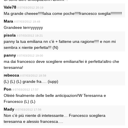
Vale78
il 07/03/2012 20:19
Ma grande cheeee!!!!falsa come poche!!!!francesco sveglia!!!!!!!!!!
Mara
il 07/03/2012 19:48
Grandeee terrryyyyyy
pisola
il 07/03/2012 19:21
panny la tua emiliana nn c’è + fattene una ragione!!!! e non mi
sembra x niente perfetta!!! (N)
panny
il 07/03/2012 19:00
ma dai francesco deve scegliere emiliana!lei è perfetta!altro che
teresanna!
rebecca
il 07/03/2012 18:58
(L) (L) (L) grande fra…. (iupp)
Pon
il 07/03/2012 17:57
Olèèè finalmente delle belle anticipazioni!W Teresanna e
Francesco (L) (L)
Mady
il 07/03/2012 17:56
Non c’è più niente di intetessante… Francesco scegliera
teresanna e alessio francesca….