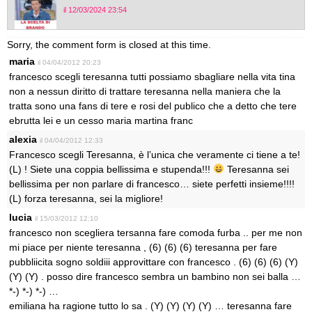
il 12/03/2024 23:54
Sorry, the comment form is closed at this time.
maria
il 04/04/2012 20:23
francesco scegli teresanna tutti possiamo sbagliare nella vita tina
non a nessun diritto di trattare teresanna nella maniera che la
tratta sono una fans di tere e rosi del publico che a detto che tere
ebrutta lei e un cesso maria martina franc
alexia
il 04/04/2012 12:33
Francesco scegli Teresanna, è l’unica che veramente ci tiene a te!
(L) ! Siete una coppia bellissima e stupenda!!!
Teresanna sei
bellissima per non parlare di francesco… siete perfetti insieme!!!!
(L) forza teresanna, sei la migliore!
lucia
il 15/03/2012 12:10
francesco non scegliera tersanna fare comoda furba .. per me non
mi piace per niente teresanna , (6) (6) (6) teresanna per fare
pubbliicita sogno soldiii approvittare con francesco . (6) (6) (6) (Y)
(Y) (Y) . posso dire francesco sembra un bambino non sei balla …
*-) *-) *-) …
emiliana ha ragione tutto lo sa . (Y) (Y) (Y) (Y) … teresanna fare