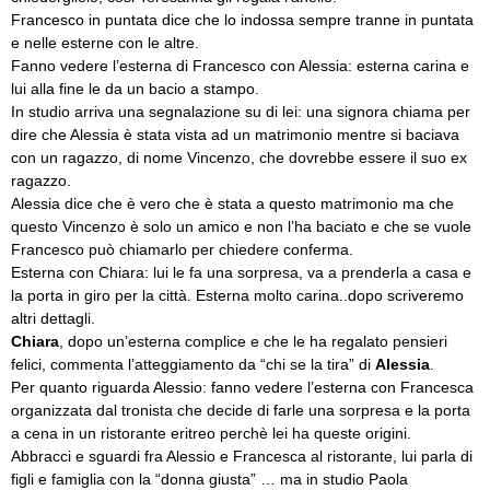
Francesco in puntata dice che lo indossa sempre tranne in puntata
e nelle esterne con le altre.
Fanno vedere l’esterna di Francesco con Alessia: esterna carina e
lui alla fine le da un bacio a stampo.
In studio arriva una segnalazione su di lei: una signora chiama per
dire che Alessia è stata vista ad un matrimonio mentre si baciava
con un ragazzo, di nome Vincenzo, che dovrebbe essere il suo ex
ragazzo.
Alessia dice che è vero che è stata a questo matrimonio ma che
questo Vincenzo è solo un amico e non l’ha baciato e che se vuole
Francesco può chiamarlo per chiedere conferma.
Esterna con Chiara: lui le fa una sorpresa, va a prenderla a casa e
la porta in giro per la città. Esterna molto carina..dopo scriveremo
altri dettagli.
Chiara
, dopo un’esterna complice e che le ha regalato pensieri
felici, commenta l’atteggiamento da “chi se la tira” di
Alessia
.
Per quanto riguarda Alessio: fanno vedere l’esterna con Francesca
organizzata dal tronista che decide di farle una sorpresa e la porta
a cena in un ristorante eritreo perchè lei ha queste origini.
Abbracci e sguardi fra Alessio e Francesca al ristorante, lui parla di
figli e famiglia con la “donna giusta” … ma in studio Paola