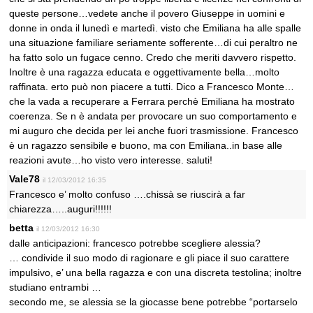
queste persone…vedete anche il povero Giuseppe in uomini e
donne in onda il lunedì e martedì. visto che Emiliana ha alle spalle
una situazione familiare seriamente sofferente…di cui peraltro ne
ha fatto solo un fugace cenno. Credo che meriti davvero rispetto.
Inoltre è una ragazza educata e oggettivamente bella…molto
raffinata. erto può non piacere a tutti. Dico a Francesco Monte…
che la vada a recuperare a Ferrara perchè Emiliana ha mostrato
coerenza. Se n è andata per provocare un suo comportamento e
mi auguro che decida per lei anche fuori trasmissione. Francesco
è un ragazzo sensibile e buono, ma con Emiliana..in base alle
reazioni avute…ho visto vero interesse. saluti!
Vale78
il 12/03/2012 16:35
Francesco e’ molto confuso ….chissà se riuscirà a far
chiarezza…..auguri!!!!!!
betta
il 12/03/2012 16:30
dalle anticipazioni: francesco potrebbe scegliere alessia?
… condivide il suo modo di ragionare e gli piace il suo carattere
impulsivo, e’ una bella ragazza e con una discreta testolina; inoltre
studiano entrambi …
secondo me, se alessia se la giocasse bene potrebbe “portarselo