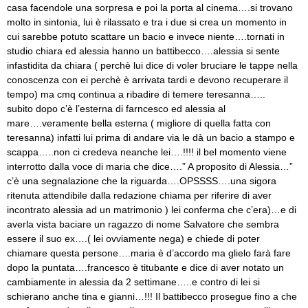
casa facendole una sorpresa e poi la porta al cinema….si trovano
molto in sintonia, lui è rilassato e tra i due si crea un momento in
cui sarebbe potuto scattare un bacio e invece niente….tornati in
studio chiara ed alessia hanno un battibecco….alessia si sente
infastidita da chiara ( perchè lui dice di voler bruciare le tappe nella
conoscenza con ei perchè è arrivata tardi e devono recuperare il
tempo) ma cmq continua a ribadire di temere teresanna…..
subito dopo c’è l’esterna di farncesco ed alessia al
mare….veramente bella esterna ( migliore di quella fatta con
teresanna) infatti lui prima di andare via le dà un bacio a stampo e
scappa…..non ci credeva neanche lei….!!!! il bel momento viene
interrotto dalla voce di maria che dice….” A proposito di Alessia…”
c’è una segnalazione che la riguarda….OPSSSS….una sigora
ritenuta attendibile dalla redazione chiama per riferire di aver
incontrato alessia ad un matrimonio ) lei conferma che c’era)…e di
averla vista baciare un ragazzo di nome Salvatore che sembra
essere il suo ex….( lei ovviamente nega) e chiede di poter
chiamare questa persone….maria è d’accordo ma glielo farà fare
dopo la puntata….francesco è titubante e dice di aver notato un
cambiamente in alessia da 2 settimane…..e contro di lei si
schierano anche tina e gianni…!!! Il battibecco prosegue fino a che