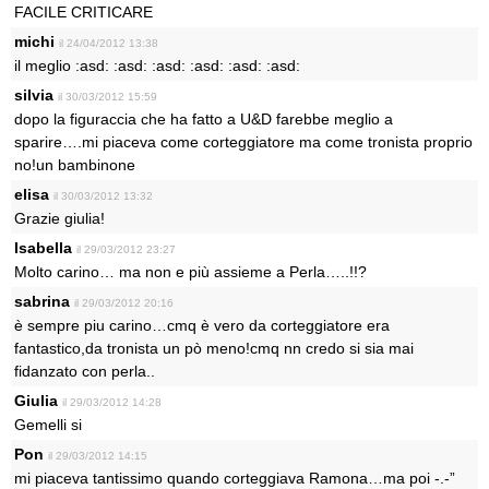
FACILE CRITICARE
michi
il 24/04/2012 13:38
il meglio :asd: :asd: :asd: :asd: :asd: :asd:
silvia
il 30/03/2012 15:59
dopo la figuraccia che ha fatto a U&D farebbe meglio a
sparire….mi piaceva come corteggiatore ma come tronista proprio
no!un bambinone
elisa
il 30/03/2012 13:32
Grazie giulia!
Isabella
il 29/03/2012 23:27
Molto carino… ma non e più assieme a Perla…..!!?
sabrina
il 29/03/2012 20:16
è sempre piu carino…cmq è vero da corteggiatore era
fantastico,da tronista un pò meno!cmq nn credo si sia mai
fidanzato con perla..
Giulia
il 29/03/2012 14:28
Gemelli si
Pon
il 29/03/2012 14:15
mi piaceva tantissimo quando corteggiava Ramona…ma poi -.-”