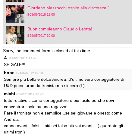
Giordano Mazzocchi ospite alla discoteca "...
il 09/06/2018 12:00
Buon compleanno Claudio Leotta!
il 29/05/2017 10:00
Sorry, the comment form is closed at this time.
A.
il 24/04/2012 22:44
SFIGATE!!!
hope
il 24/04/2012 22:28
Sempre più bello e dolce Andrea…l’ultimo vero corteggiatore di
U&D poco furbo da tronista ma sincero (L)
michi
il 24/04/2012 13:43
tutto relativo…come corteggiatore è più facile perchè devi
concentrarti solo su una ragazza!
Fare il tronista non è semplice ..se sei giovane e onesto come
Andrea…
vanno avanti i falsi….più sei falso più vai avanti…( guardate gli
ultimi troni)