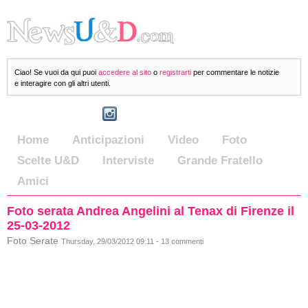
Ciao! Se vuoi da qui puoi
accedere al sito
o
registrarti
per commentare le notizie
e interagire con gli altri utenti.
Home
Anticipazioni
Video
Foto
Scelte U&D
Interviste
Grande Fratello
Amici
Foto serata Andrea Angelini al Tenax di Firenze il
25-03-2012
Foto Serate
Thursday, 29/03/2012 09:11 - 13 commenti