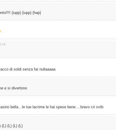
to!!!! (iupp) (iupp) (hap)
4:18
acco di soldi senza far nullaaaaa
ne e si divertono
casino bella…le tue lacrime le hai spese bene….bravo cri vvtb
(L) (L) (L) (L)