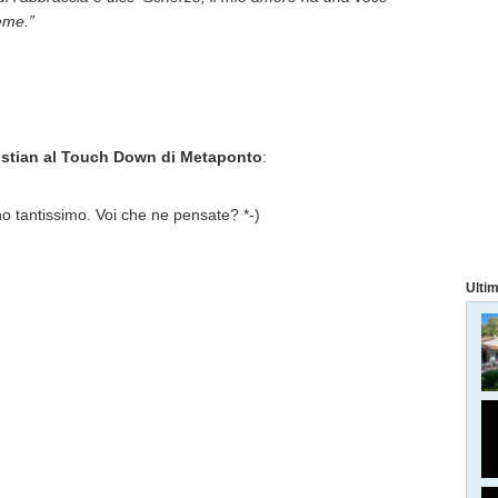
ieme.”
ristian al Touch Down di Metaponto
:
o tantissimo. Voi che ne pensate? *-)
Ultim