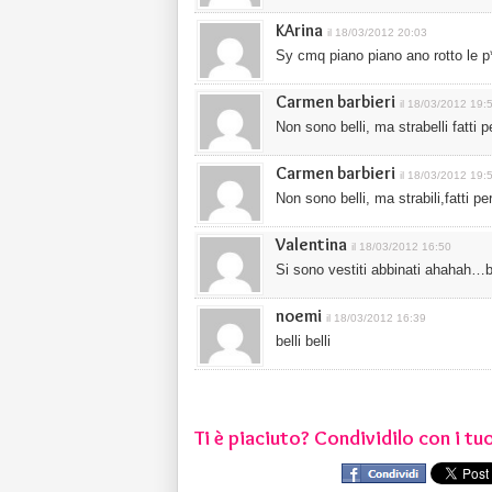
KArina
il 18/03/2012 20:03
Sy cmq piano piano ano rotto le p
Carmen barbieri
il 18/03/2012 19:
Non sono belli, ma strabelli fatti 
Carmen barbieri
il 18/03/2012 19:
Non sono belli, ma strabili,fatti p
Valentina
il 18/03/2012 16:50
Si sono vestiti abbinati ahahah…b
noemi
il 18/03/2012 16:39
belli belli
Ti è piaciuto? Condividilo con i tuo