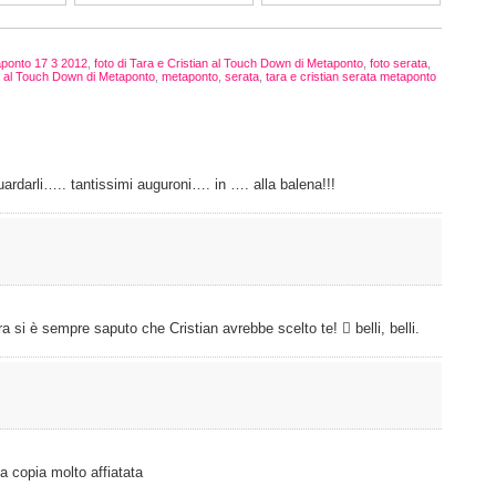
taponto 17 3 2012
,
foto di Tara e Cristian al Touch Down di Metaponto
,
foto serata
,
a al Touch Down di Metaponto
,
metaponto
,
serata
,
tara e cristian serata metaponto
ardarli….. tantissimi auguroni…. in …. alla balena!!!
 si è sempre saputo che Cristian avrebbe scelto te!  belli, belli.
copia molto affiatata