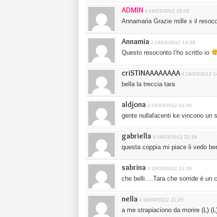
ADMIN
il 19/03/2012 15:33
Annamaria Grazie mille x il resocon
Annamia
il 19/03/2012 14:29
Questo resoconto l’ho scritto io
criSTINAAAAAAAA
il 19/03/2012 1
bella la treccia tara
aldjona
il 19/03/2012 01:00
gente nullafacenti ke vincono un s
gabriella
il 18/03/2012 22:16
questa coppia mi piace li vedo be
sabrina
il 18/03/2012 21:28
che belli….Tara che sorride è un 
nella
il 18/03/2012 21:25
a me strapiaciono da morire (L) (L) 