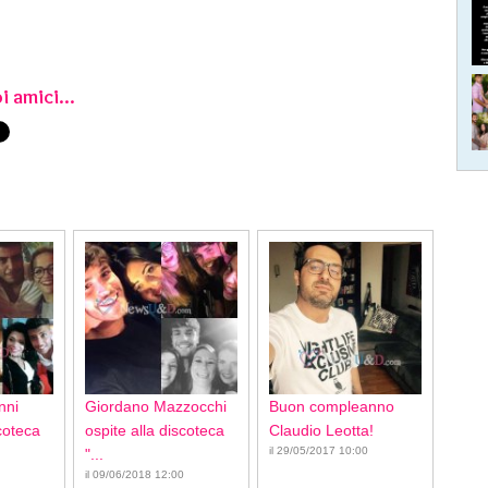
i amici...
nni
Giordano Mazzocchi
Buon compleanno
scoteca
ospite alla discoteca
Claudio Leotta!
il 29/05/2017 10:00
"...
il 09/06/2018 12:00