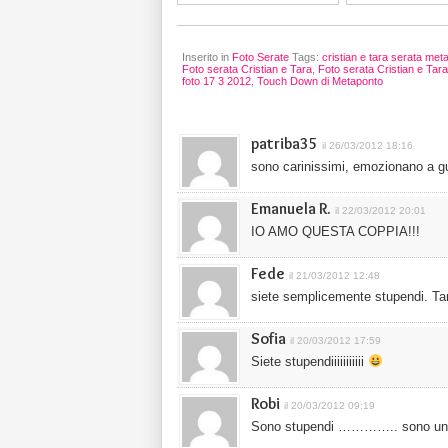
Inserito in
Foto Serate
Tags:
cristian e tara serata me
Foto serata Cristian e Tara
,
Foto serata Cristian e Tar
foto 17 3 2012
,
Touch Down di Metaponto
patriba35
il 26/03/2012 18:16
sono carinissimi, emozionano a gu
Emanuela R.
il 22/03/2012 20:01
IO AMO QUESTA COPPIA!!!
Fede
il 21/03/2012 12:48
siete semplicemente stupendi. Tara
Sofia
il 20/03/2012 17:59
Siete stupendiiiiiiiiiii
Robi
il 20/03/2012 09:19
Sono stupendi ………….. sono una 