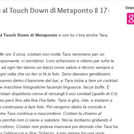
ra al Touch Down di Metaponto il 17-
Segui
»
e al Touch Down di Metaponto
e con lui c’era anche Tara.
 alle ore 3 circa, cristian non molla Tara nemmeno per un
 spumante, ci sorridono. Loro scherzano e ridono per tutta la
 e ad ogni fan danno un bacio come saluto e dicono sempre e
gni volta che un fan si fà la foto. Sono davvero gentilissimi,
anno dietro il bancone del bar, e Tara inizia a fare un cocktail,
elle macchine fotografiche facendo linguacce, facce buffe. E
tian dispettoso cerca di versargli il suo cocktail (quello di Cri)
oi però fino alla fine l’ha fatto. Tara si gira, ride, e iniziano a
 continuano a fare foto. Poi vengono dietro la console e
entre Tara continua a nascondersi. Cristian la chiamo al
perchè non ci viene a salutare. Noi la incitiamo gridando il
microfono, Cristian non poteva mancare poi dicendo che Tara ha
 lui l’abbraccia e dice ‘Scherzo, il mio amore ha una voce