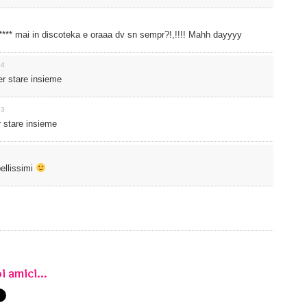
**** mai in discoteka e oraaa dv sn sempr?!,!!!! Mahh dayyyy
54
per stare insieme
53
er stare insieme
ellissimi
i amici...