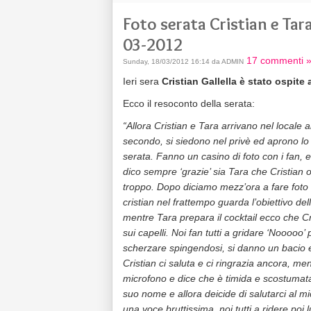
Foto serata Cristian e Ta
03-2012
17 commenti 
Sunday, 18/03/2012 16:14 da ADMIN
Ieri sera
Cristian Gallella è stato ospit
Ecco il resoconto della serata:
“Allora Cristian e Tara arrivano nel locale
secondo, si siedono nel privè ed aprono lo
serata. Fanno un casino di foto con i fan,
dico sempre ‘grazie’ sia Tara che Cristian o
troppo. Dopo diciamo mezz’ora a fare foto v
cristian nel frattempo guarda l’obiettivo d
mentre Tara prepara il cocktail ecco che Cris
sui capelli. Noi fan tutti a gridare ‘Nooooo’ p
scherzare spingendosi, si danno un bacio e
Cristian ci saluta e ci ringrazia ancora, m
microfono e dice che è timida e scostumata 
suo nome e allora deicide di salutarci al 
una voce bruttissima, noi tutti a ridere poi