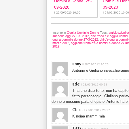
Uomini e Donne, 25-
Uomini e Donn
09-2020
09-2020
il 25/09/2020 10:00
il 24/09/2020 10:00
Inserito in
Oggi a Uomini e Donne
Tags:
anticipazioni 
succede oggi 27-03- 2012
,
che trono c’è oggi a uomin
oggi a uomini e donne 27-3-2012
,
chi c’è oggi a uomin
marzo 2012
,
oggi che trono c’è a uomini e donne 27 m
2012
anny
il 28/03/2012 20:20
Antonio e Giuliano invecchieranno 
….
ade
il 28/03/2012 00:23
Tina che dice tutto, non ha capit
fatto personaggio. Giuliano parla
donne e nessuno parla di quisto. Antonio ha p
Clara
il 27/03/2012 23:27
K noiaa mamm mia
Titti
il 27/03/2012 15:16