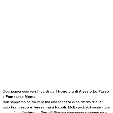
Oggi pomeriggio verrà registrato il
trono blu di Alessio Lo Passo
e Francesco Monte.
Non sappiamo se sia vero ma una ragazza ci ha riferito di aver
visto
Francesco e Teresanna a Napoli
. Molto probabilmente i due
hanno fatto
l’esterna a Napoli
! Stasera comunque sapremo se sia