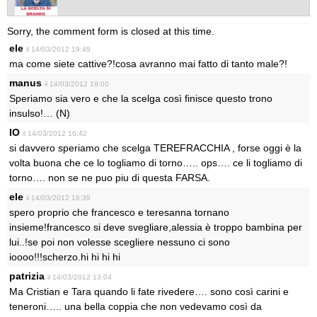
Sorry, the comment form is closed at this time.
ele
il 14/03/2012 19:49
ma come siete cattive?!cosa avranno mai fatto di tanto male?!
manus
il 14/03/2012 19:00
Speriamo sia vero e che la scelga così finisce questo trono
insulso!… (N)
IO
il 14/03/2012 16:42
si davvero speriamo che scelga TEREFRACCHIA , forse oggi è la
volta buona che ce lo togliamo di torno….. ops…. ce li togliamo di
torno…. non se ne puo piu di questa FARSA.
ele
il 14/03/2012 16:39
spero proprio che francesco e teresanna tornano
insieme!francesco si deve svegliare,alessia è troppo bambina per
lui..!se poi non volesse scegliere nessuno ci sono
ioooo!!!scherzo.hi hi hi hi
patrizia
il 14/03/2012 13:04
Ma Cristian e Tara quando li fate rivedere…. sono così carini e
teneroni….. una bella coppia che non vedevamo così da