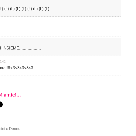
(L) (L) (L) (L) (L) (L) (L) (L)
INSIEME,,,,,,,,,,,,,,,,,,
6:42
o tara!!!!<3<3<3<3<3
i amici...
mini e Donne