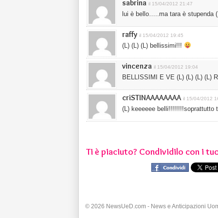
sabrina
il 15/04/2012 21:47
lui è bello…..ma tara è stupenda (L) 
raffy
il 15/04/2012 19:45
(L) (L) (L) bellissimi!!!
vincenza
il 15/04/2012 19:04
BELLISSIMI E VE (L) (L) (L) (L) RI 
criSTINAAAAAAAA
il 15/04/2012 1
(L) keeeeee belli!!!!!!!!soprattutt
Ti è piaciuto? Condividilo con i tuo
© 2026 NewsUeD.com - News e Anticipazioni Uo