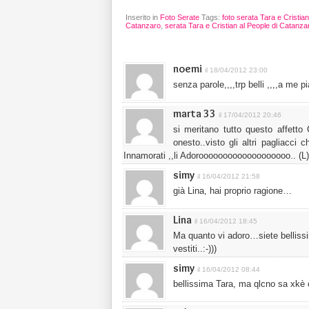
Inserito in
Foto Serate
Tags:
foto serata Tara e Cristia
Catanzaro
,
serata Tara e Cristian al People di Catanza
noemi
il 18/04/2012 23:00
senza parole,,,,trp belli ,,,,a me p
marta 33
il 17/04/2012 20:46
si meritano tutto questo affetto
onesto..visto gli altri pagliacci 
Innamorati ,,li Adorooooooooooooooooooo.. (L) 
simy
il 16/04/2012 21:58
già Lina, hai proprio ragione…
Lina
il 16/04/2012 18:45
Ma quanto vi adoro…siete bellissi
vestiti..:-)))
simy
il 16/04/2012 08:44
bellissima Tara, ma qlcno sa xkè 