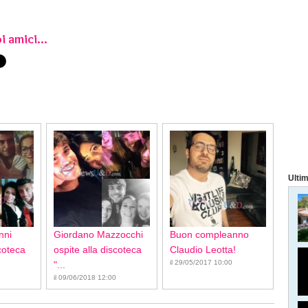
i amici...
Ultim
nni
Giordano Mazzocchi
Buon compleanno
scoteca
ospite alla discoteca
Claudio Leotta!
il 29/05/2017 10:00
"...
il 09/06/2018 12:00