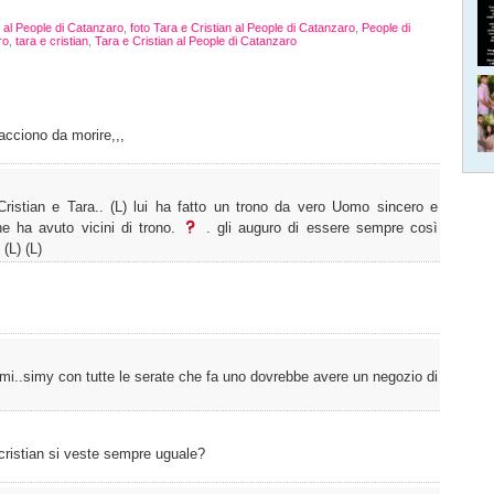
n al People di Catanzaro
,
foto Tara e Cristian al People di Catanzaro
,
People di
ro
,
tara e cristian
,
Tara e Cristian al People di Catanzaro
iacciono da morire,,,
 Cristian e Tara.. (L) lui ha fatto un trono da vero Uomo sincero e
che ha avuto vicini di trono.
. gli auguro di essere sempre così
(L) (L)
mi..simy con tutte le serate che fa uno dovrebbe avere un negozio di
cristian si veste sempre uguale?