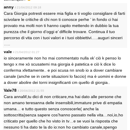
anny
il 21/04/2012 09:18
Cara Giorgia potresti essere mia figlia e ti voglio consigliare di farti
scivolare le critiche di chi non ti conosce perhe ‘ in fondo ci hai
provato ma molti non ti hanno capito mettendo in dubbio la tua
purezza che il giorno d’oggi e’ difficile trovare. Continua il tuo
percorso di vita con i tuoi valori e i tuoi obbiettivi…..auguri sinceri
…..
vale
il 21/04/2012 01:27
io sinceramente non ho mai commentato nulla xk’ ciò k penso lo
tengo x me xò scusatemi ma giorgia è patetica e ciò k dice lo
conferma xfettamente.. e poi scusa nn snob io a dover cambiare
canale (anche se in certe situazioni lo faccio) ma è uomini e donne
a dover abolire dei torni insignificanti cm quello di giorgia..
Vale78
il 20/04/2012 21:55
Cara annaM,tu dici di non criticare,ma hai dato alle persone che
non amano teresanna delle insensibili,immature prive di empatia
umana… e tutto questo senza conoscerle( anche la
sottoscritta)senza sapere cos’hanno passato nella vita…noi,io,ho
criticato per quello che ho visto in tv…e se vuoi la risposta che
nessuno ti ha dato te la do io:non ho cambiato canale,spengo