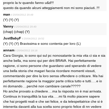
proprio la tv quando fanno u&d!!!
questo da quando alcuni atteggiamenti non mi sono piaciuti..!!!
man
il 20/04/2012 20:49
(Y) (Y) (Y)
Vanny
il 20/04/2012 20:40
(chap) (chap) (Y)
JustBabyF
il 20/04/2012 19:52
(Y) (Y) (Y) Bravissima e sono contenta per loro (L)
annam
il 20/04/2012 19:18
Cara Giorgia, io sono qui sul pc nonosatante la mia vita ci sia e sia
anche bella, ma sono qui per dirti BRAVA. Hai perfettamente
ragione, ci sono persone che guardano ued sperando di vedere
una bella storia che magari faccia ricordare momenti vissuti,
commentando per dire la loro sensa offendere o criticare. Ma hai
perfettamente ragione la maggior parte critica tutto e tutti…..e io
mi domando….perchè non cambiare canale?????
Ho anche provato a chiedere….ma la risposta nn è mai arrivata.
Continua in tranquillità la tua vita…..mi fà molto piacere sapere
che hai progetti reali e che sei felice, e da telespettatrice che si è
intenerita davanti alla tua scelta sono proprio felice di nn vedere