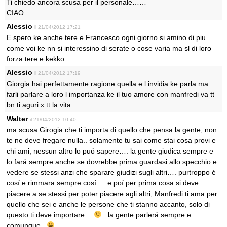
Ti chiedo ancora scusa per il personale……
CIAO
Alessio
il 21/04/2012 17:21
E spero ke anche tere e Francesco ogni giorno si amino di piu
come voi ke nn si interessino di serate o cose varia ma sl di loro
forza tere e kekko
Alessio
il 21/04/2012 17:19
Giorgia hai perfettamente ragione quella e l invidia ke parla ma
farli parlare a loro l importanza ke il tuo amore con manfredi va tt
bn ti aguri x tt la vita
Walter
il 21/04/2012 10:40
ma scusa Girogia che ti importa di quello che pensa la gente, non
te ne deve fregare nulla.. solamente tu sai come stai cosa provi e
chi ami, nessun altro lo puó sapere…. la gente giudica sempre e
lo fará sempre anche se dovrebbe prima guardasi allo specchio e
vedere se stessi anzi che sparare giudizi sugli altri…. purtroppo é
cosí e rimmara sempre cosí…. e poí per prima cosa si deve
piacere a se stessi per poter piacere agli altri, Manfredi ti ama per
quello che sei e anche le persone che ti stanno accanto, solo di
questo ti deve importare…
..la gente parlerá sempre e
comunque..