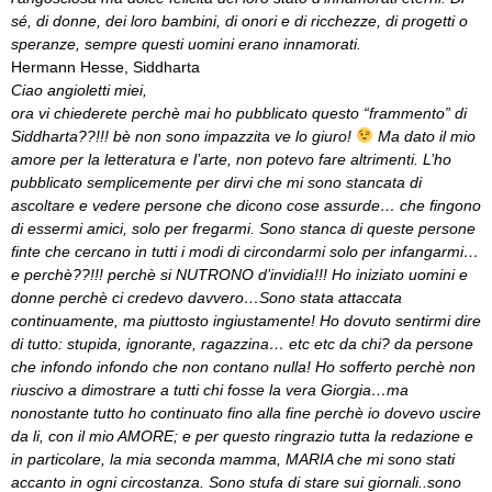
sé, di donne, dei loro bambini, di onori e di ricchezze, di progetti o
speranze, sempre questi uomini erano innamorati.
Hermann Hesse, Siddharta
Ciao angioletti miei,
ora vi chiederete perchè mai ho pubblicato questo “frammento” di
Siddharta??!!! bè non sono impazzita ve lo giuro!
Ma dato il mio
amore per la letteratura e l’arte, non potevo fare altrimenti. L’ho
pubblicato semplicemente per dirvi che mi sono stancata di
ascoltare e vedere persone che dicono cose assurde… che fingono
di essermi amici, solo per fregarmi. Sono stanca di queste persone
finte che cercano in tutti i modi di circondarmi solo per infangarmi…
e perchè??!!! perchè si NUTRONO d’invidia!!! Ho iniziato uomini e
donne perchè ci credevo davvero…Sono stata attaccata
continuamente, ma piuttosto ingiustamente! Ho dovuto sentirmi dire
di tutto: stupida, ignorante, ragazzina… etc etc da chi? da persone
che infondo infondo che non contano nulla! Ho sofferto perchè non
riuscivo a dimostrare a tutti chi fosse la vera Giorgia…ma
nonostante tutto ho continuato fino alla fine perchè io dovevo uscire
da li, con il mio AMORE; e per questo ringrazio tutta la redazione e
in particolare, la mia seconda mamma, MARIA che mi sono stati
accanto in ogni circostanza. Sono stufa di stare sui giornali..sono