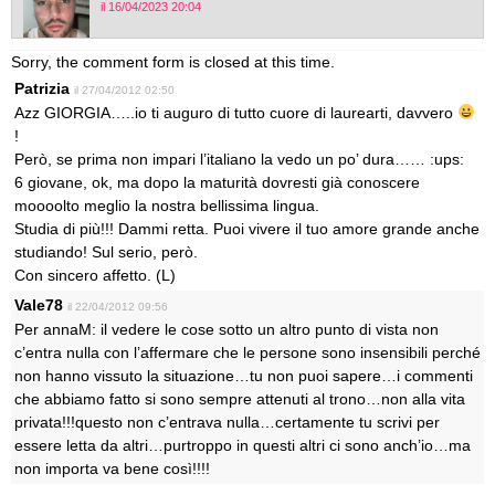
il 16/04/2023 20:04
Sorry, the comment form is closed at this time.
Patrizia
il 27/04/2012 02:50
Azz GIORGIA…..io ti auguro di tutto cuore di laurearti, davvero
!
Però, se prima non impari l’italiano la vedo un po’ dura…… :ups:
6 giovane, ok, ma dopo la maturità dovresti già conoscere
moooolto meglio la nostra bellissima lingua.
Studia di più!!! Dammi retta. Puoi vivere il tuo amore grande anche
studiando! Sul serio, però.
Con sincero affetto. (L)
Vale78
il 22/04/2012 09:56
Per annaM: il vedere le cose sotto un altro punto di vista non
c’entra nulla con l’affermare che le persone sono insensibili perché
non hanno vissuto la situazione…tu non puoi sapere…i commenti
che abbiamo fatto si sono sempre attenuti al trono…non alla vita
privata!!!questo non c’entrava nulla…certamente tu scrivi per
essere letta da altri…purtroppo in questi altri ci sono anch’io…ma
non importa va bene così!!!!