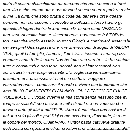
stufa di essere chiacchierata da persone che non riescono a farsi
una vita e che stanno ore e ore davanti un computer a parlare male
di me…a dirmi che sono brutta o cose del genere.Forse queste
persone non conoscono il concetto di bellezza o forse hanno gli
specchi di legno dentro le loro case xD. Io non sono NESSUNO,
non sono Angelina jolie, e sinceramente, nonostante è il TOP del
top, neanche voglio esserlo. Io sono Giorgia e continuerò esser tale
per sempre! Una ragazza che vive di emozioni, di sogni, di VALORI
VERI, quali la famiglia, l’amore , l’amicizia…insomma una ragazza
comune come tutte le altre! Non ho fatto una serata… le ho rifiutate
tutte e continuerò a non farle, perchè non mi interessano! Non
sono questi i miei scopi nella vita…Io voglio laurearmiiiiiiiiiiiiiiiiiiii,
diventare una professionista nel mio settore, viaggiare
interrottamente… conoscere il mondo e vivere con la persona che
amo!!!!!! IO E MANFREDI CI AMIAMO…”ALLA FACCIA DE CHI CE
VOLE MALE”…. voglio vivermi la mia storia senza nessuno che mi ”
rompe le scatole” non facciamo nulla di male…non vedo perchè
devono farlo gli altri a noi???!!!!…Non c’è mai stata una crisi tra di
noi, ma solo piccoli e puri litigi come accadono, d’altronde, in tutte
le coppie del mondo. CI AMIAMO. Punto! basta cattiverie gratuite
no?! basta con questa invidia…createvi una vitaaaaaaaaaaaaaa!!!!!