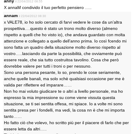
anny
il 22/04/2012 08:55
X annaM condivido il tuo perfetto pensiero …..
annam
il 22/04/2012 08:30
x VALE78, io ho solo cercato di farvi vedere le cose da un’altra
prospettiva….questo è stato un trono molto diverso (almeno
rispetto a quelli che ho visto io), che andava guardato con molta
attenzione e collegato a quello dell’anno prima. Io così fcendo mi
sono fatta un quadro della situazione molto diverso rispetto al
vostro…..lasciando da parte la possibilità, che ovviamente può
essere reale, che sia tutto costruitoa tavolino. Cosa che però
dovrebbe valere per tutti i troni o per nessuno.
Sono una persona pesante, lo so, prendo le cose seriamente,
anche quelle banali, ma solo xchè qualsiasi occasione per me è
valida per riflettere ed imparare……
Non ho mai voluto giudicare te o altri a livello personale, ma ho
espresso la mia impressione su come viene vissuta questa
situazione, se ti sei sentita offesa, mi spiace. Io a volte mi sono
sentita presa per i fondelli, ma vedi, la cosa nn è che mi importa
tanto……
Ho fatto ciò che volevo, ho scritto più per il piacere di farlo che per
essere letta da altri…..