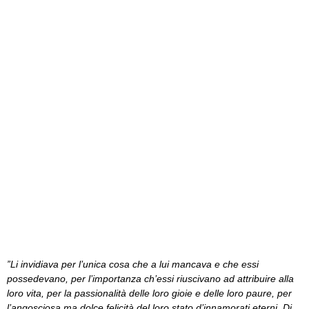
‎”Li invidiava per l’unica cosa che a lui mancava e che essi
possedevano, per l’importanza ch’essi riuscivano ad attribuire alla
loro vita, per la passionalità delle loro gioie e delle loro paure, per
l’angosciosa ma dolce felicità del loro stato d’innamorati eterni. Di