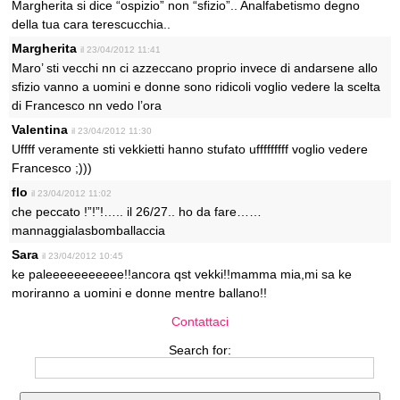
Margherita si dice “ospizio” non “sfizio”.. Analfabetismo degno
della tua cara terescucchia..
Margherita
il 23/04/2012 11:41
Maro’ sti vecchi nn ci azzeccano proprio invece di andarsene allo
sfizio vanno a uomini e donne sono ridicoli voglio vedere la scelta
di Francesco nn vedo l’ora
Valentina
il 23/04/2012 11:30
Uffff veramente sti vekkietti hanno stufato ufffffffff voglio vedere
Francesco ;)))
flo
il 23/04/2012 11:02
che peccato !”!”!….. il 26/27.. ho da fare……
mannaggialasbomballaccia
Sara
il 23/04/2012 10:45
ke paleeeeeeeeeee!!ancora qst vekki!!mamma mia,mi sa ke
moriranno a uomini e donne mentre ballano!!
Contattaci
Search for: