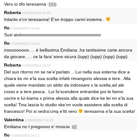
Vero io tifo teresanna :)))))
Roberta
il 23/04/2012 14:25
Intanto e’cn teresanna! E’sn troppo carini insieme..
flo
il 23/04/2012 14:24
Susi aiutoooooooooooooooooooooooooooooooo
flo
il 23/04/2012 14:23
nooooooooo…. è bellissima Emiliana ,ha tantissime carte ancora
da giocare….. ce la fara’ sono sicura (iupp) (iupp) (iupp) (iupp)
Roberta
il 23/04/2012 14:22
Del suo ritorno nn se ne’e’parlato… Lui nella sua esterna dice a
chiara ke nn e’la sua scelta infatti rimangono alessia e tere.. Alla
quale viene mandato un abito da indossare x la scelta,ad ale
rosso e a tere pesca.. Lui fa’scendere entrambe poi le fanno
uscire e lui kiama x prima alessia alla quale dice ke lei nn e’la sua
scelta! Tina lascia lo studio xke’nn vuole assistere alla scelta di
francesco! Poi si vedra’cmq e’ttt vero
teresanna e’la sua scelta!
Valentina
il 23/04/2012 14:20
Emiliana no t pregoooo e’ moscia :(((
flo
il 23/04/2012 14:17