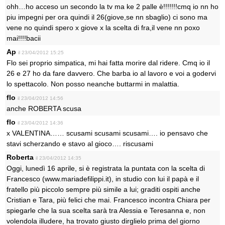
ohh…ho acceso un secondo la tv ma ke 2 palle è!!!!!!!cmq io nn ho
piu impegni per ora quindi il 26(giove,se nn sbaglio) ci sono ma
vene no quindi spero x giove x la scelta di fra,il vene nn poxo
mai!!!!bacii
Ap
il 23/04/2012 15:25
Flo sei proprio simpatica, mi hai fatta morire dal ridere. Cmq io il
26 e 27 ho da fare davvero. Che barba io al lavoro e voi a godervi
lo spettacolo. Non posso neanche buttarmi in malattia.
flo
il 23/04/2012 14:56
anche ROBERTA scusa
flo
il 23/04/2012 14:36
x VALENTINA…… scusami scusami scusami…. io pensavo che
stavi scherzando e stavo al gioco…. riscusami
Roberta
il 23/04/2012 14:35
Oggi, lunedì 16 aprile, si è registrata la puntata con la scelta di
Francesco (www.mariadefilippi.it), in studio con lui il papà e il
fratello più piccolo sempre più simile a lui; graditi ospiti anche
Cristian e Tara, più felici che mai. Francesco incontra Chiara per
spiegarle che la sua scelta sarà tra Alessia e Teresanna e, non
volendola illudere, ha trovato giusto dirglielo prima del giorno