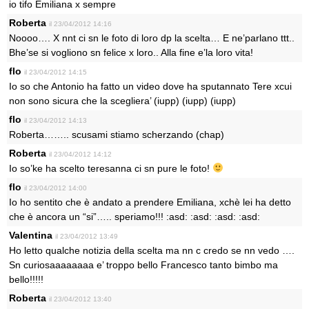
io tifo Emiliana x sempre
Roberta
il 23/04/2012 14:16
Noooo…. X nnt ci sn le foto di loro dp la scelta… E ne’parlano ttt..
Bhe’se si vogliono sn felice x loro.. Alla fine e’la loro vita!
flo
il 23/04/2012 14:15
Io so che Antonio ha fatto un video dove ha sputannato Tere xcui
non sono sicura che la scegliera’ (iupp) (iupp) (iupp)
flo
il 23/04/2012 14:13
Roberta…….. scusami stiamo scherzando (chap)
Roberta
il 23/04/2012 14:12
Io so’ke ha scelto teresanna ci sn pure le foto!
flo
il 23/04/2012 14:00
Io ho sentito che è andato a prendere Emiliana, xchè lei ha detto
che è ancora un “si”….. speriamo!!! :asd: :asd: :asd: :asd:
Valentina
il 23/04/2012 13:49
Ho letto qualche notizia della scelta ma nn c credo se nn vedo ….
Sn curiosaaaaaaaa e’ troppo bello Francesco tanto bimbo ma
bello!!!!!
Roberta
il 23/04/2012 13:40