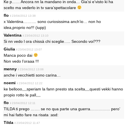
Ke p…… Ancora nn la mandano in onda… Gia’si e’visto ki ha
scelto ma vederlo in tv sara’spettacolare
flo
il 23/04/2012 13:38
x Valentina………. sono curiosissima anch’io… non ho
idea,proprio no!!! (iupp)
Valentina
il 23/04/2012 13:10
Si nn vedo l ora chissà chi sceglie….. Secondo voi???
Giulia
il 23/04/2012 13:07
Manca poco dai
Non vedo l’oraaa !!!
menny
il 23/04/2012 13:06
anche i vecchietti sono carina…
noemi
il 23/04/2012 12:22
ke bellooo,,,,speriam la fann presto sta scelta,,,,questi vekki hanno
propio rotto le pall,,,,
flo
il 23/04/2012 12:11
TILDA ti prego ……. se no qua parte una guerra…………… pero’
mi hai fatto fare na risata :asd:
Tilda
il 23/04/2012 11:47