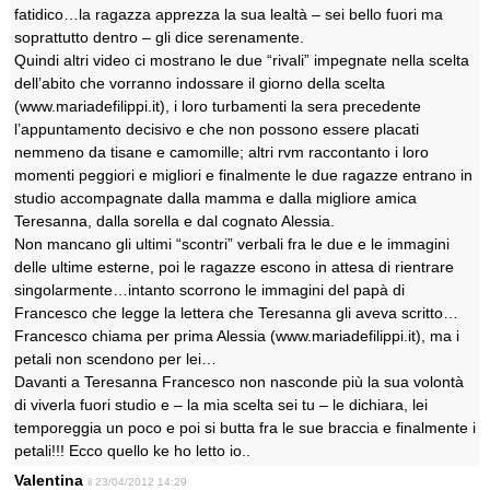
fatidico…la ragazza apprezza la sua lealtà – sei bello fuori ma
soprattutto dentro – gli dice serenamente.
Quindi altri video ci mostrano le due “rivali” impegnate nella scelta
dell’abito che vorranno indossare il giorno della scelta
(www.mariadefilippi.it), i loro turbamenti la sera precedente
l’appuntamento decisivo e che non possono essere placati
nemmeno da tisane e camomille; altri rvm raccontanto i loro
momenti peggiori e migliori e finalmente le due ragazze entrano in
studio accompagnate dalla mamma e dalla migliore amica
Teresanna, dalla sorella e dal cognato Alessia.
Non mancano gli ultimi “scontri” verbali fra le due e le immagini
delle ultime esterne, poi le ragazze escono in attesa di rientrare
singolarmente…intanto scorrono le immagini del papà di
Francesco che legge la lettera che Teresanna gli aveva scritto…
Francesco chiama per prima Alessia (www.mariadefilippi.it), ma i
petali non scendono per lei…
Davanti a Teresanna Francesco non nasconde più la sua volontà
di viverla fuori studio e – la mia scelta sei tu – le dichiara, lei
temporeggia un poco e poi si butta fra le sue braccia e finalmente i
petali!!! Ecco quello ke ho letto io..
Valentina
il 23/04/2012 14:29