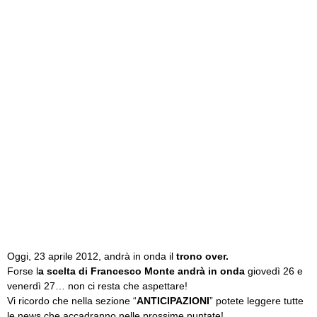
Oggi, 23 aprile 2012, andrà in onda il
trono over.
Forse l
a scelta di Francesco Monte andrà in onda
giovedì 26 e
venerdì 27… non ci resta che aspettare!
Vi ricordo che nella sezione “
ANTICIPAZIONI
” potete leggere tutte
le news che accadranno nelle prossime puntate!