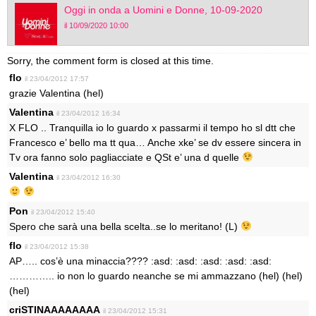
Oggi in onda a Uomini e Donne, 10-09-2020
il 10/09/2020 10:00
Sorry, the comment form is closed at this time.
flo
il 23/04/2012 17:57
grazie Valentina (hel)
Valentina
il 23/04/2012 16:34
X FLO .. Tranquilla io lo guardo x passarmi il tempo ho sl dtt che
Francesco e’ bello ma tt qua… Anche xke’ se dv essere sincera in
Tv ora fanno solo pagliacciate e QSt e’ una d quelle
Valentina
il 23/04/2012 16:30
Pon
il 23/04/2012 15:40
Spero che sarà una bella scelta..se lo meritano! (L)
flo
il 23/04/2012 15:38
AP….. cos’è una minaccia???? :asd: :asd: :asd: :asd: :asd:
………….. io non lo guardo neanche se mi ammazzano (hel) (hel)
(hel)
criSTINAAAAAAAA
il 23/04/2012 15:31