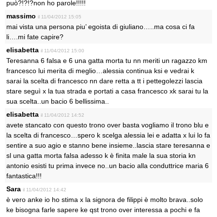
può?!?!?non ho parole!!!!!
massimo
il 11/04/2012 15:05
mai vista una persona piu’ egoista di giuliano…..ma cosa ci fa
li….mi fate capire?
elisabetta
il 11/04/2012 15:00
Teresanna 6 falsa e 6 una gatta morta tu nn meriti un ragazzo km
francesco lui merita di meglio…alessia continua ksi e vedrai k
sarai la scelta di francesco nn dare retta a tt i pettegolezzi lascia
stare seguì x la tua strada e portati a casa francesco xk sarai tu la
sua scelta..un bacio 6 bellissima..
elisabetta
il 11/04/2012 14:52
avete stancato con questo trono over basta vogliamo il trono blu e
la scelta di francesco…spero k scelga alessia lei e adatta x lui lo fa
sentire a suo agio e stanno bene insieme..lascia stare teresanna e
sl una gatta morta falsa adesso k è finita male la sua storia kn
antonio esisti tu prima invece no..un bacio alla conduttrice maria 6
fantastica!!!
Sara
il 11/04/2012 14:42
è vero anke io ho stima x la signora de filippi è molto brava..solo
ke bisogna farle sapere ke qst trono over interessa a pochi e fa