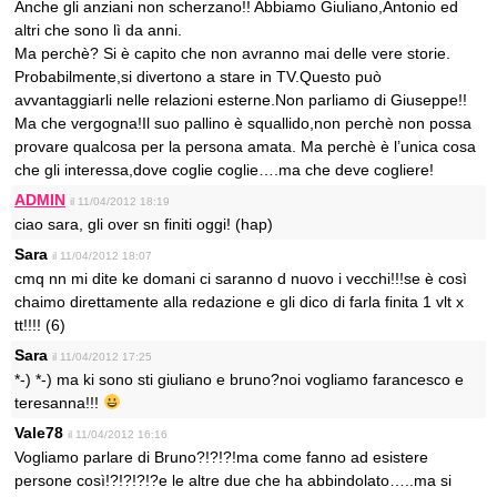
Anche gli anziani non scherzano!! Abbiamo Giuliano,Antonio ed
altri che sono lì da anni.
Ma perchè? Si è capito che non avranno mai delle vere storie.
Probabilmente,si divertono a stare in TV.Questo può
avvantaggiarli nelle relazioni esterne.Non parliamo di Giuseppe!!
Ma che vergogna!Il suo pallino è squallido,non perchè non possa
provare qualcosa per la persona amata. Ma perchè è l’unica cosa
che gli interessa,dove coglie coglie….ma che deve cogliere!
ADMIN
il 11/04/2012 18:19
ciao sara, gli over sn finiti oggi! (hap)
Sara
il 11/04/2012 18:07
cmq nn mi dite ke domani ci saranno d nuovo i vecchi!!!se è così
chaimo direttamente alla redazione e gli dico di farla finita 1 vlt x
tt!!!! (6)
Sara
il 11/04/2012 17:25
*-) *-) ma ki sono sti giuliano e bruno?noi vogliamo farancesco e
teresanna!!!
Vale78
il 11/04/2012 16:16
Vogliamo parlare di Bruno?!?!?!ma come fanno ad esistere
persone così!?!?!?!?e le altre due che ha abbindolato…..ma si