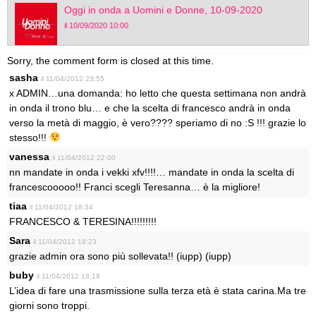
Oggi in onda a Uomini e Donne, 10-09-2020
il 10/09/2020 10:00
Sorry, the comment form is closed at this time.
sasha
il 11/04/2012 23:55
x ADMIN…una domanda: ho letto che questa settimana non andrà
in onda il trono blu… e che la scelta di francesco andrà in onda
verso la metà di maggio, è vero???? speriamo di no :S !!! grazie lo
stesso!!!
vanessa
il 11/04/2012 22:00
nn mandate in onda i vekki xfv!!!!… mandate in onda la scelta di
francescooooo!! Franci scegli Teresanna… è la migliore!
tiaa
il 11/04/2012 18:34
FRANCESCO & TERESINA!!!!!!!!!
Sara
il 11/04/2012 18:23
grazie admin ora sono più sollevata!! (iupp) (iupp)
buby
il 11/04/2012 18:19
L’idea di fare una trasmissione sulla terza età è stata carina.Ma tre
giorni sono troppi.