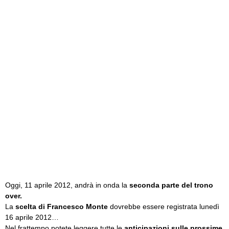
Oggi, 11 aprile 2012, andrà in onda la
seconda parte del trono
over.
La
scelta di Francesco Monte
dovrebbe essere registrata lunedì
16 aprile 2012…
Nel frattempo potete leggere tutte le
anticipazioni sulle prossime