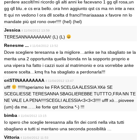
perdere ascolti!mi ricordo gli alti anni ke facevano 1 gg qll rosa,un
gg qll blu..e cs era bello..ora hnn aggiunto qst cs ma nn inte a nex
tt qui nn vedono l ora dll scelta d franci!!mariaaaaa x favore nn lo
mandate più qst rono over!!!! (hel) (hel)
Jessica
il 11/04/2012 13:59
TERESANNAAAAAAAA! (L) (L)
Renesme ...
il 11/04/2012 13:52
Dove scegliere teresanna e la migliore…anke se ha sbagliato se la
merita una 2 opportunita quella bionda nn la sopporto proprio e
una vipera ha fatto i cazzi suoi al matrimonio e ora vorrebbe anke
essere scelta…kmq fra ha sbagliato a perdonarla!!!
criSTINAAAAAAAA
il 11/04/2012 13:47
ufff
!!!!!!speriamo ke FRA SCELGA ALESSIA XKè SE
SCEGLIESSE TERESANNA SBAGLIEREBBE TUTTTO,FRA NN TE
NE VALE LA PENA!!!!SCEGLI ALESSIA<3<3<3!!!! ufff xò…pioveee
(um) da me……ke forte qst faccina *-) !!!
bimba
il 11/04/2012 13:15
Io spero che sceglie teresanna alla fin dei conti nella vita tutti
sbagliano e tutti si meritano una seconda possibilità …
Vittoria
il 11/04/2012 11:53