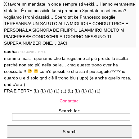
X favore nn mandate in onda sempre sti vekki… Hanno veramente
stufato.. È mai possibile ke si prendono 3puntate a settimana?
vogliamo i troni classici… Spero tnt ke Francesco sceglie
TERESANNA! UN SALUTO ALLA MIGLIORE CONDUTTRICE E
PERSONA,LA SIGNORA DE FILIPPI.. LA AMMIRO MOLTO M
PIACEREBBE CONOSCERLA 1GIORNO.NESSUNO TI
SUPERA.NUMBER ONE… BACI
sasha
il 11/04/2012 11:14
mamma mai… speriamo che la registrino al più presto la scelta
perchè non sto più nella pelle… cmq questo trono over ha
scocciato!!!
com’è possibile che sia il più seguito???? io
guardo u e d solo qnd c’è il trono blu (iupp) (e anche quello rosa,
qnd c’era!)
FRA E TERRY (L) (L) (L) (L) (L) (L) (L) (L) (L) (L)
Contattaci
Search for: