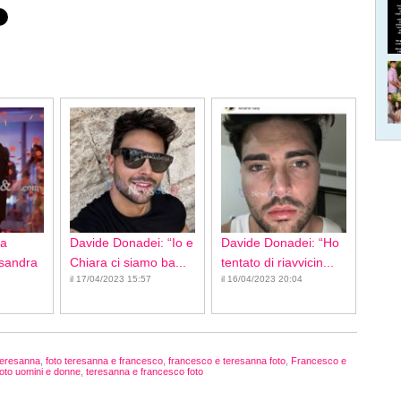
ca
Davide Donadei: “Io e
Davide Donadei: “Ho
ssandra
Chiara ci siamo ba...
tentato di riavvicin...
il 17/04/2023 15:57
il 16/04/2023 20:04
teresanna
,
foto teresanna e francesco
,
francesco e teresanna foto
,
Francesco e
oto uomini e donne
,
teresanna e francesco foto