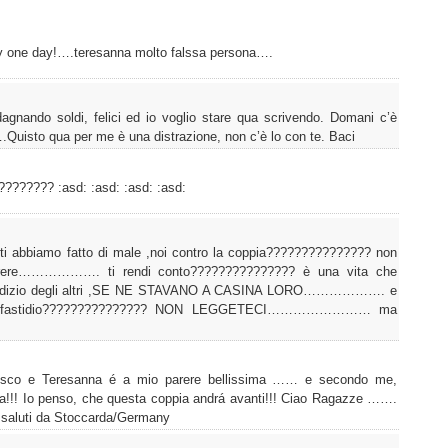
ory one day!….teresanna molto falssa persona….
dagnando soldi, felici ed io voglio stare qua scrivendo. Domani c’è
….Quisto qua per me è una distrazione, non c’è lo con te. Baci
???? :asd: :asd: :asd: :asd:
 abbiamo fatto di male ,noi contro la coppia??????????????? non
arere………………. ti rendi conto??????????????? è una vita che
l giudizio degli altri ,SE NE STAVANO A CASINA LORO………………. e
da fastidio??????????????? NON LEGGETECI…………………… ma
esco e Teresanna é a mio parere bellissima …… e secondo me,
sta!!! Io penso, che questa coppia andrá avanti!!! Ciao Ragazze …….
i saluti da Stoccarda/Germany