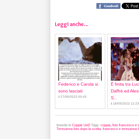
Leggi anche...
Federico e Carola si
È finita tra Lu
sono lasciati
Daffrè ed Ale
il 27/06/2023 00:43
S...
il 18/05/2023 12:23
Inserito in
Coppie UeD
Tags:
coppia
,
foto francesco e 
Teresanna foto dopo la scelta
,
francesco e teresanna f