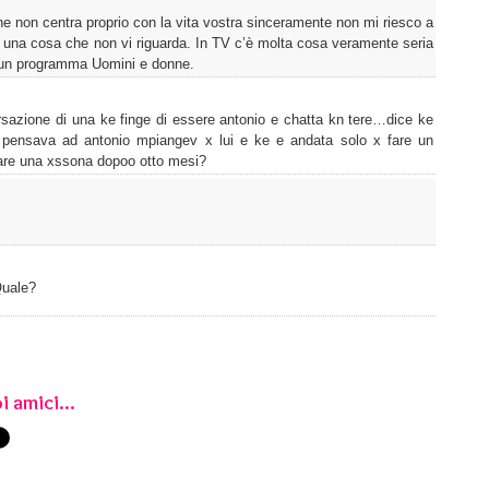
he non centra proprio con la vita vostra sinceramente non mi riesco a
er una cosa che non vi riguarda. In TV c’è molta cosa veramente seria
on un programma Uomini e donne.
versazione di una ke finge di essere antonio e chatta kn tere…dice ke
 pensava ad antonio mpiangev x lui e ke e andata solo x fare un
are una xssona dopoo otto mesi?
Quale?
i amici...