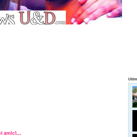
Ultim
i amici...