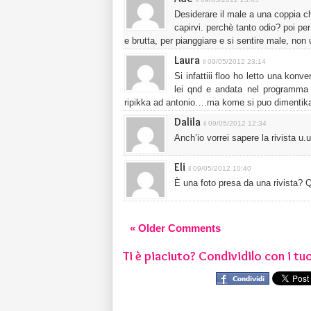
Desiderare il male a una coppia c
capirvi. perchè tanto odio? poi p
e brutta, per pianggiare e si sentire male, n
Laura
il 09/05/2012 23:14
Si infattiii floo ho letto una kon
lei qnd e andata nel programma
ripikka ad antonio….ma kome si puo dimentik
Dalila
il 09/05/2012 12:34
Anch’io vorrei sapere la rivista u.u
Eli
il 09/05/2012 10:40
È una foto presa da una rivista? 
« Older Comments
Ti è piaciuto? Condividilo con i tuo