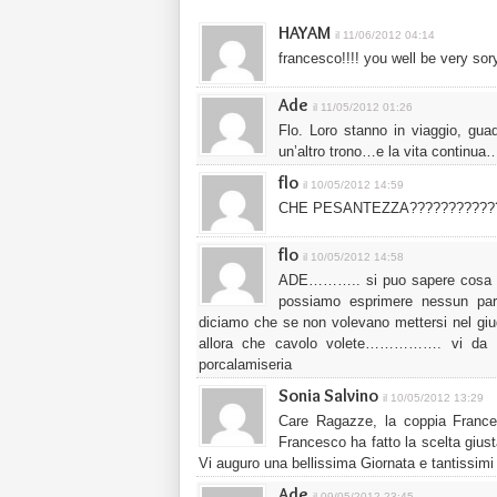
HAYAM
il 11/06/2012 04:14
francesco!!!! you well be very s
Ade
il 11/05/2012 01:26
Flo. Loro stanno in viaggio, gua
un’altro trono…e la vita continua
flo
il 10/05/2012 14:59
CHE PESANTEZZA???????????????
flo
il 10/05/2012 14:58
ADE……….. si puo sapere cosa ti
possiamo esprimere nessun p
diciamo che se non volevano mettersi ne
allora che cavolo volete……………. vi 
porcalamiseria
Sonia Salvino
il 10/05/2012 13:29
Care Ragazze, la coppia Franc
Francesco ha fatto la scelta giu
Vi auguro una bellissima Giornata e tantissim
Ade
il 09/05/2012 23:45