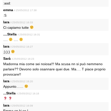
:asd:
emma
il 25/05/2012 17:38
:S
lara
il 25/05/2012 16:33
Ci capiamo tutte
....Stella
il 25/05/2012 16:31
….
….
lara
il 25/05/2012 16:27
;););)
Sarà
il 25/05/2012 16:23
Madonna mia come sei noiosa!!! Ma scusa nn si può nemmeno
parlare?? Devono solo osannare quei due. Ma…. T piace proprio
provocare!!
lara
il 25/05/2012 16:20
Appunto……
...Stella
il 25/05/2012 16:16
lara
il 25/05/2012 16:09
Emma cn ki ce l