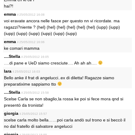
hai?!
emma
il 25/05/2012 16:08
voi eravate ancora nelle fasce per questo nn vi ricordate. ma
ragazzi?niente ? (hel) (hel) (hel) (hel) (hel) (hel) (iupp) (iupp)
(iupp) (iupp) (iupp) (iupp) (iupp) (iupp)
emma
il 25/05/2012 16:06
ke comari mamma
....Stella
il 25/05/2012 16:05
….di pane e UeD siamo cresciute…. Ah ah ah….
lara
il 25/05/2012 16:03
Bello anke il frat di angelucci..ex di diletta! Ragazze siamo
preparatixime sappiamo tto
....Stella
il 25/05/2012 15:58
Scelse Carla se non sbaglio,la rossa ke poi si fece mora qnd si
presentò da tronista!
giorgia
il 25/05/2012 15:57
scelse carla molto bella……poi carla andò sul trono e si beccò il
no dal fratello di salvatore angelucci
giorgia
il 25/05/2012 15:55