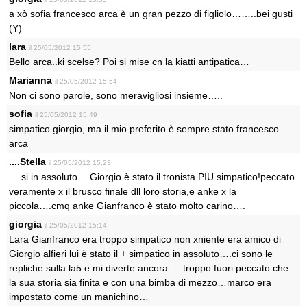
a xò sofia francesco arca è un gran pezzo di figliolo……..bei gusti
(Y)
lara
il 25/05/2012 15:55
Bello arca..ki scelse? Poi si mise cn la kiatti antipatica…
Marianna
il 25/05/2012 15:54
Non ci sono parole, sono meravigliosi insieme…..
sofia
il 25/05/2012 15:49
simpatico giorgio, ma il mio preferito è sempre stato francesco
arca
....Stella
il 25/05/2012 15:23
….si in assoluto….Giorgio è stato il tronista PIU simpatico!peccato
veramente x il brusco finale dll loro storia,e anke x la
piccola….cmq anke Gianfranco è stato molto carino….
giorgia
il 25/05/2012 15:14
Lara Gianfranco era troppo simpatico non xniente era amico di
Giorgio alfieri lui è stato il + simpatico in assoluto….ci sono le
repliche sulla la5 e mi diverte ancora…..troppo fuori peccato che
la sua storia sia finita e con una bimba di mezzo…marco era
impostato come un manichino…