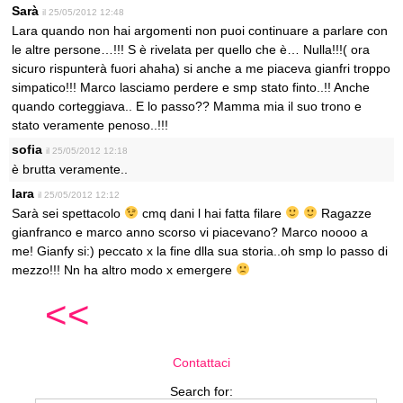
Sarà
il 25/05/2012 12:48
Lara quando non hai argomenti non puoi continuare a parlare con
le altre persone…!!! S è rivelata per quello che è… Nulla!!!( ora
sicuro rispunterà fuori ahaha) si anche a me piaceva gianfri troppo
simpatico!!! Marco lasciamo perdere e smp stato finto..!! Anche
quando corteggiava.. E lo passo?? Mamma mia il suo trono e
stato veramente penoso..!!!
sofia
il 25/05/2012 12:18
è brutta veramente..
lara
il 25/05/2012 12:12
Sarà sei spettacolo
cmq dani l hai fatta filare
Ragazze
gianfranco e marco anno scorso vi piacevano? Marco noooo a
me! Gianfy si:) peccato x la fine dlla sua storia..oh smp lo passo di
mezzo!!! Nn ha altro modo x emergere
<<
Contattaci
Search for: