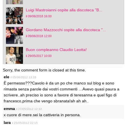
Luigi Mastroianni ospite alla discoteca "B...
il 09/06/2018 16:00
Giordano Mazzocchi ospite alla discoteca "...
il 09/06/2018 12:00
Buon compleanno Claudio Leotta!
il 29/05/2017 10:00
Sorry, the comment form is closed at this time.
ele
il 05/06/2012 13:33
È permesso???Cavolo è da un po che manco sul blog e sono
rimasta senza parole dai vostri commenti …Avevo quasi paura a
scrivere..ah preciso io sono a favore di teresanna e quel figo di
francesco,prima che vengo sbranata!ah ah ah..
emma
il 27/05/2012 12:32
x cuore di mere.sei la cattiveria in persona.
lara
il 25/05/2012 22:15