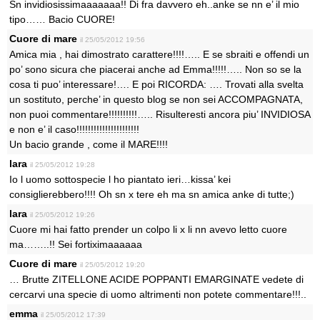
Sn invidiosissimaaaaaaa!! Di fra davvero eh..anke se nn e’ il mio
tipo…… Bacio CUORE!
Cuore di mare
il 25/05/2012 19:56
Amica mia , hai dimostrato carattere!!!!….. E se sbraiti e offendi un
po’ sono sicura che piacerai anche ad Emma!!!!!….. Non so se la
cosa ti puo’ interessare!…. E poi RICORDA: …. Trovati alla svelta
un sostituto, perche’ in questo blog se non sei ACCOMPAGNATA,
non puoi commentare!!!!!!!!!!….. Risulteresti ancora piu’ INVIDIOSA
e non e’ il caso!!!!!!!!!!!!!!!!!!!!!!
Un bacio grande , come il MARE!!!!
lara
il 25/05/2012 19:28
Io l uomo sottospecie l ho piantato ieri…kissa’ kei
consiglierebbero!!!! Oh sn x tere eh ma sn amica anke di tutte;)
lara
il 25/05/2012 19:26
Cuore mi hai fatto prender un colpo li x li nn avevo letto cuore
ma……..!! Sei fortiximaaaaaa
Cuore di mare
il 25/05/2012 19:20
… Brutte ZITELLONE ACIDE POPPANTI EMARGINATE vedete di
cercarvi una specie di uomo altrimenti non potete commentare!!!..
emma
il 25/05/2012 17:39