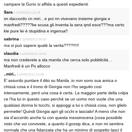
campare la Gorio si affida a questi espedienti
Sara
il 11/05/2012 12:26
sn daccordo cn miri…e poi nn vivevano insieme giorgia e
manfredi?????ke scusa gli inventa la sera qnd esce???ma certo
kie pure lei è stupidina e ingenua!!
sabrina
il 11/05/2012 00:32
ma si può sapere qualè la verita????!!!!!
claudia
il 10/05/2012 18:41
ma non crederete a sta manila che cerca solo pubblicità…
Manfredi è un Po allocco
..miri..
il 10/05/2012 13:59
E’ assurdo puntare il dito su Manila..io non sono sua amica o
chissà cosa e il trono di Giorgia non l’ho seguito così
intensamente, però una cosa è certa. La maggior parte della colpa
ce l’ha lui in questo caso perchè se un uomo non vuole che una
qualsiasi donna lo tocchi, si appoggi a lui o chissà cosa, non glielo
permette! Quindi Giorgia apri gli occhi e lascialo! A meno che non
sia d’accordo anche tu con questa messinscena (cosa possibile
visto che voi convivete, a quanto il gossip dica, e non mi sembra
normale che una fidanzata che ha un minimo di sospetto lasci il