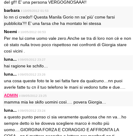
del gf!! E’ una persona VERGOGNOSAAA!!
barbara
il 10/05/2012 01:53
Io nn ci credo!! Questa Manila Gorio nn sa’ più’ come farsi
pubblicita’!!! E’ una farsa che ha montato lei stessa
Noemi
il 10/05/2012 00:53
Per me lui come uomo vale zero.Anche se tra di loro non cè e non
cè stato nulla trovo poco rispettoso nei confronti di Giorgia stare
così vicini .
luna...
il 09/05/2012 23:27
hai ragione ke schifo…
luna...
il 09/05/2012 23:26
una cosa queste foto te le sei fatta fare da qualcuno…nn puoi
averle fatte tu cn il tuo telefono le mani si vedono tutte e due….
ADMIN
il 09/05/2012 23:25
mamma mia ke skifo uomini così…. povera Giorgia…
luna...
il 09/05/2012 23:24
a questo punto penso ci sia veramente qualcosa che nn va…ho
sempre detto io ke doveva scegliere marco è molto più
uomo….GIORGINA FORZA E CORAGGIO E AFFRONTA LA