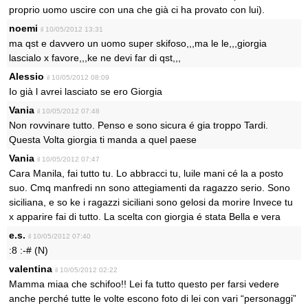
proprio uomo uscire con una che già ci ha provato con lui).
noemi
il 10/05/2012 13:31
ma qst e davvero un uomo super skifoso,,,ma le le,,,giorgia
lascialo x favore,,,ke ne devi far di qst,,,
Alessio
il 10/05/2012 08:09
Io già l avrei lasciato se ero Giorgia
Vania
il 10/05/2012 07:48
Non rovvinare tutto. Penso e sono sicura é gia troppo Tardi.
Questa Volta giorgia ti manda a quel paese
Vania
il 10/05/2012 07:47
Cara Manila, fai tutto tu. Lo abbracci tu, luile mani cé la a posto
suo. Cmq manfredi nn sono attegiamenti da ragazzo serio. Sono
siciliana, e so ke i ragazzi siciliani sono gelosi da morire Invece tu
x apparire fai di tutto. La scelta con giorgia é stata Bella e vera
e.s.
il 10/05/2012 07:40
:8 :-# (N)
valentina
il 10/05/2012 02:22
Mamma miaa che schifoo!! Lei fa tutto questo per farsi vedere
anche perché tutte le volte escono foto di lei con vari “personaggi”