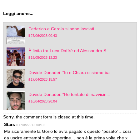
Leggi anche...
Federico e Carola si sono lasciati
il 27/06/2023 00:43
È finita tra Luca Daffrè ed Alessandra S...
il 18/05/2023 12:23
Davide Donadei: “Io e Chiara ci siamo ba...
il 17/04/2023 15:57
Davide Donadei: “Ho tentato di riavvicin...
il 16/04/2023 20:04
Sorry, the comment form is closed at this time.
Stars
il 17/05/2012 00:19
Ma sicuramente la Gorio lo avrà pagato x questo “posato”…così
da uscire entrambi sulle copertine… non è la prima volta che x