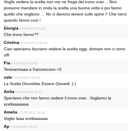
Voglio vedere la scelta non me ne frega del trono over… Non
possono mandare in onda la scelta una buona volta e poi fanno
quello che vogliono … No ci devono tenere sulle spine !! Che nervi
quando fanno così !
Giorgia
il 02/05/2012 11:27
Che trono fanno??
Cristina
il 02/05/2012 06:28
Ciao speriamo facciano vedere la scelta oggi, domani non ci sono
uffi
Fra
il 02/05/2012 02:53
Teresannaaa e francescooo <3
vale
il 01/05/2012 22:48
La Scelta Dovrebbe Essere Giovedi :):)
Anita
il 01/05/2012 16:47
Speriamo che non fanno vedere il trono over.. Vogliamo la
sceltaaaaaaa
Amelia
il 01/05/2012 16:38
Voglio laaa sceltaaaaaa
Ap
il 01/05/2012 09:41