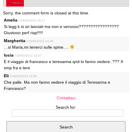
Sorry, the comment form is closed at this time.
Amelia
il 09/05/2012 16:17
Si legg k si sn lasciati ma non e veroooo?????????????????
Giustooo perf risp!!!!!
Margherita
il 09/05/2012 14:45
…si Maria,nn tenerci sulle spine….
lucia
il 09/05/2012 13:07
E il viaggio di francesco e teresanna qnd lo fanno vedere..??? X
smp fra e tere
Eli
il 09/05/2012 10:38
Che palle. Ma non fanno vedere il viaggio di Teresanna e
Francesco?
Contattaci
Search for: