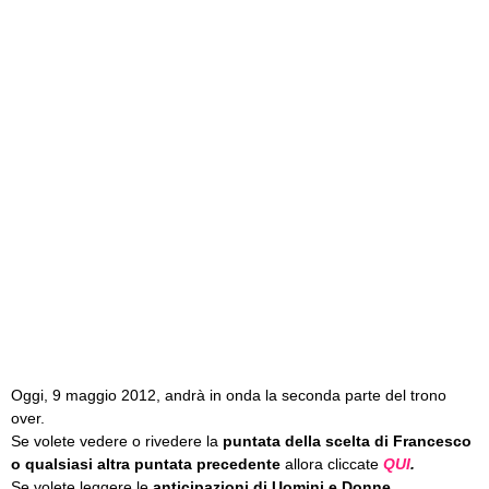
Oggi, 9 maggio 2012, andrà in onda la seconda parte del trono
over.
Se volete vedere o rivedere la
puntata della scelta di Francesco
o qualsiasi altra puntata precedente
allora cliccate
QUI
.
Se volete leggere le
anticipazioni di Uomini e Donne
,