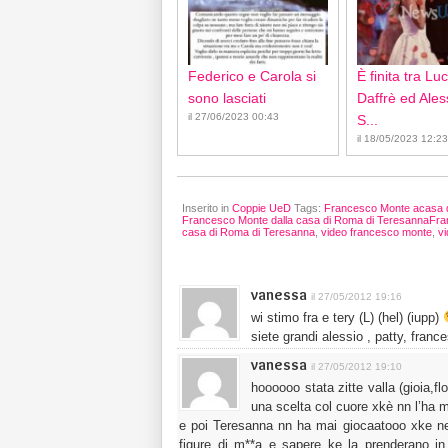
Federico e Carola si
È finita tra Lu
sono lasciati
Daffrè ed Ale
il 27/06/2023 00:43
S...
il 18/05/2023 12:23
Inserito in
Coppie UeD
Tags:
Francesco Monte acasa 
Francesco Monte dalla casa di Roma di TeresannaFra
casa di Roma di Teresanna
,
video francesco monte
,
v
vanessa
il 27/05/2012 19:16
wi stimo fra e tery (L) (hel) (iupp)
siete grandi alessio , patty, franc
vanessa
il 27/05/2012 19:10
hoooooo stata zitte valla (gioia,
una scelta col cuore xkè nn l’ha m
e poi Teresanna nn ha mai giocaatooo xke nes
figure di m**a e sapere ke la prenderano in 