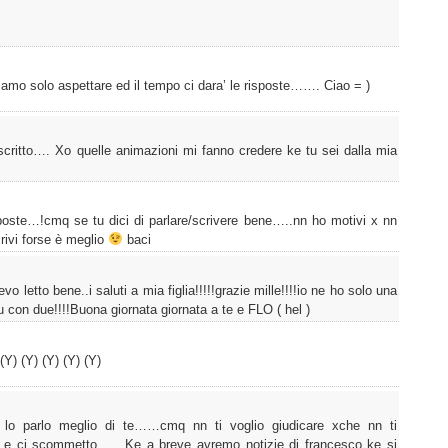
mo solo aspettare ed il tempo ci dara’ le risposte……. Ciao = )
scritto…. Xo quelle animazioni mi fanno credere ke tu sei dalla mia
isposte…!cmq se tu dici di parlare/scrivere bene…..nn ho motivi x nn
crivi forse è meglio
baci
o letto bene..i saluti a mia figlia!!!!!grazie mille!!!!io ne ho solo una
tu con due!!!!Buona giornata giornata a te e FLO ( hel )
 (Y) (Y) (Y) (Y) (Y)
o lo parlo meglio di te……cmq nn ti voglio giudicare xche nn ti
 e ci scommetto …. Ke a breve avremo notizie di francesco ke si