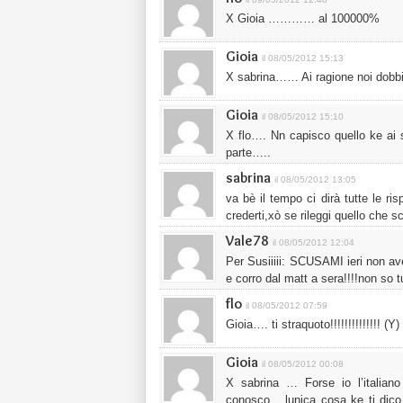
X Gioia ………… al 100000%
Gioia
il 08/05/2012 15:13
X sabrina…… Ai ragione noi dobbia
Gioia
il 08/05/2012 15:10
X flo…. Nn capisco quello ke ai 
parte…..
sabrina
il 08/05/2012 13:05
va bè il tempo ci dirà tutte le r
crederti,xò se rileggi quello che s
Vale78
il 08/05/2012 12:04
Per Susiiiii: SCUSAMI ieri non avev
e corro dal matt a sera!!!!non so 
flo
il 08/05/2012 07:59
Gioia…. ti straquoto!!!!!!!!!!!!!! (Y)
Gioia
il 08/05/2012 00:08
X sabrina … Forse io l’italian
conosco….lunica cosa ke ti dico