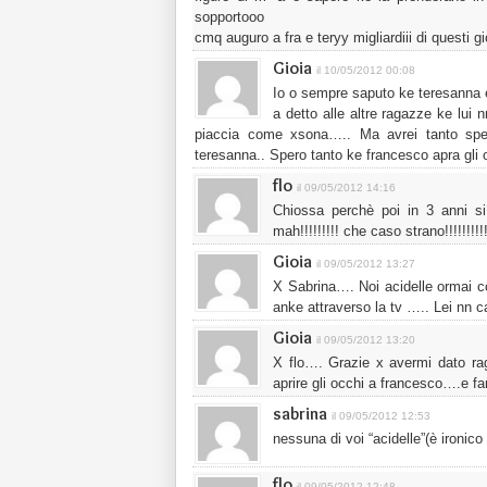
sopportooo
cmq auguro a fra e teryy migliardiii di questi gio
Gioia
il 10/05/2012 00:08
Io o sempre saputo ke teresanna 
a detto alle altre ragazze ke lui
piaccia come xsona….. Ma avrei tanto spe
teresanna.. Spero tanto ke francesco apra gli 
flo
il 09/05/2012 14:16
Chiossa perchè poi in 3 anni 
mah!!!!!!!!! che caso strano!!!!!!!!!!!
Gioia
il 09/05/2012 13:27
X Sabrina…. Noi acidelle ormai 
anke attraverso la tv ….. Lei nn 
Gioia
il 09/05/2012 13:20
X flo…. Grazie x avermi dato ra
aprire gli occhi a francesco….e f
sabrina
il 09/05/2012 12:53
nessuna di voi “acidelle”(è ironic
flo
il 09/05/2012 12:48