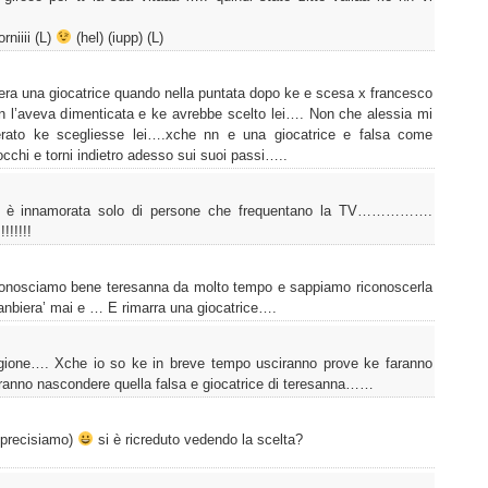
rniiii (L)
(hel) (iupp) (L)
era una giocatrice quando nella puntata dopo ke e scesa x francesco
 nn l’aveva dimenticata e ke avrebbe scelto lei…. Non che alessia mi
rato ke scegliesse lei….xche nn e una giocatrice e falsa come
occhi e torni indietro adesso sui suoi passi…..
si è innamorata solo di persone che frequentano la TV…………….
!!!!!!
conosciamo bene teresanna da molto tempo e sappiamo riconoscerla
canbiera’ mai e … E rimarra una giocatrice….
gione…. Xche io so ke in breve tempo usciranno prove ke faranno
aranno nascondere quella falsa e giocatrice di teresanna……
o precisiamo)
si è ricreduto vedendo la scelta?