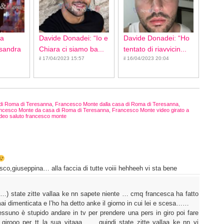
ca
Davide Donadei: “Io e
Davide Donadei: “Ho
ssandra
Chiara ci siamo ba...
tentato di riavvicin...
il 17/04/2023 15:57
il 16/04/2023 20:04
di Roma di Teresanna
,
Francesco Monte dalla casa di Roma di Teresanna
,
ncesco Monte da casa di Roma di Teresanna
,
Francesco Monte video girato a
ideo saluto francesco monte
esco,giuseppina… alla faccia di tutte voiii hehheeh vi sta bene
flo…) state zitte vallaa ke nn sapete niente … cmq francesca ha fatto
ai dimenticata e l’ho ha detto anke il giorno in cui lei e scesa……
suno è stupido andare in tv per prendere una pers in giro poi fare
girooo per tt la sua vitaaa ….. quindi state zitte vallaa ke nn vi