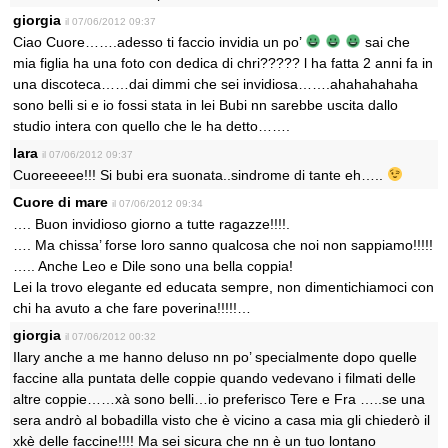
giorgia
il 07/06/2012 09:37
Ciao Cuore…….adesso ti faccio invidia un po’
sai che
mia figlia ha una foto con dedica di chri????? l ha fatta 2 anni fa in
una discoteca……dai dimmi che sei invidiosa…….ahahahahaha
sono belli si e io fossi stata in lei Bubi nn sarebbe uscita dallo
studio intera con quello che le ha detto…….
lara
il 07/06/2012 09:37
Cuoreeeee!!! Si bubi era suonata..sindrome di tante eh…..
Cuore di mare
il 07/06/2012 09:34
…. Buon invidioso giorno a tutte ragazze!!!!.
…. Ma chissa’ forse loro sanno qualcosa che noi non sappiamo!!!!!
….. Anche Leo e Dile sono una bella coppia!
Lei la trovo elegante ed educata sempre, non dimentichiamoci con
chi ha avuto a che fare poverina!!!!!…
giorgia
il 07/06/2012 00:32
Ilary anche a me hanno deluso nn po’ specialmente dopo quelle
faccine alla puntata delle coppie quando vedevano i filmati delle
altre coppie……xà sono belli…io preferisco Tere e Fra …..se una
sera andrò al bobadilla visto che è vicino a casa mia gli chiederò il
xkè delle faccine!!!! Ma sei sicura che nn è un tuo lontano