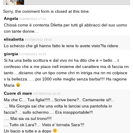
Sorry, the comment form is closed at this time.
Angela
il 08/06/2012 17:31
Chissà come è contenta Diletta per tutti gli abbracci del suo uomo
con tante donne…
elisabetta
il 07/06/2012 19:43
Lo scherzo che gli hanno fatto le iene lo avete visto?fa ridere
giorgia
il 07/06/2012 10:25
Si ha una bella scrittura e dal vivo mi ha dtto che è + bello….t
confesso che a me piace nell insieme del carattere ma di faccia nn
tanto….diciamo che un tipo come chri m intriga ma nn mi colpisce
x la bellezza……poi 1000 volte meglio senza barba!!!! Ha ragione
Maria
Cuore di mare
il 07/06/2012 10:15
Ma che C… Tua figlia!!!!!…Scrive bene?.. Certamente si!!..
… Ma Giorgia sai che una volta le lanciai una pantofola in
faccia?… sullo schermo…. Era insopportabile!!!
…. Mai sia va sul trono!!!!
… Tutto ok Lara?… Visto e’ tornata Sara’!!!
Un bacio a tutte e a dopo