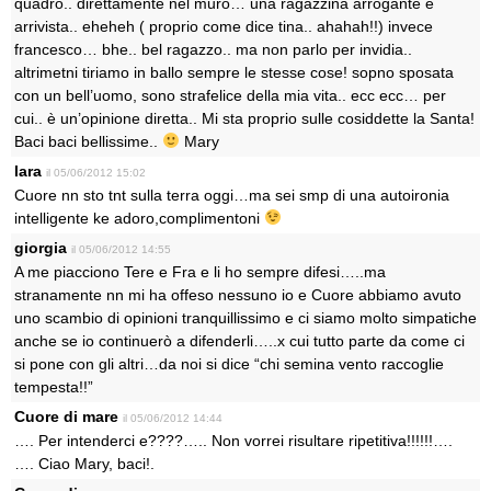
quadro.. direttamente nel muro… una ragazzina arrogante e
arrivista.. eheheh ( proprio come dice tina.. ahahah!!) invece
francesco… bhe.. bel ragazzo.. ma non parlo per invidia..
altrimetni tiriamo in ballo sempre le stesse cose! sopno sposata
con un bell’uomo, sono strafelice della mia vita.. ecc ecc… per
cui.. è un’opinione diretta.. Mi sta proprio sulle cosiddette la Santa!
Baci baci bellissime..
Mary
lara
il 05/06/2012 15:02
Cuore nn sto tnt sulla terra oggi…ma sei smp di una autoironia
intelligente ke adoro,complimentoni
giorgia
il 05/06/2012 14:55
A me piacciono Tere e Fra e li ho sempre difesi…..ma
stranamente nn mi ha offeso nessuno io e Cuore abbiamo avuto
uno scambio di opinioni tranquillissimo e ci siamo molto simpatiche
anche se io continuerò a difenderli…..x cui tutto parte da come ci
si pone con gli altri…da noi si dice “chi semina vento raccoglie
tempesta!!”
Cuore di mare
il 05/06/2012 14:44
…. Per intenderci e????….. Non vorrei risultare ripetitiva!!!!!!….
…. Ciao Mary, baci!.