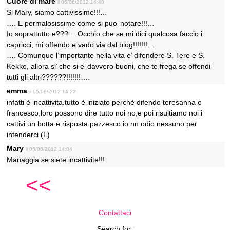
Cuore di mare
il 05/06/2012 14:40
Si Mary, siamo cattivissime!!!…
…. E permalosissime come si puo’ notare!!!…
Io soprattutto e???… Occhio che se mi dici qualcosa faccio i
capricci, mi offendo e vado via dal blog!!!!!!!…
…. Comunque l’importante nella vita e’ difendere S. Tere e S.
Kekko, allora si’ che si e’ davvero buoni, che te frega se offendi
tutti gli altri??????!!!!!!!….
emma
il 05/06/2012 14:22
infatti è incattivita.tutto è iniziato perchè difendo teresanna e
francesco,loro possono dire tutto noi no,e poi risultiamo noi i
cattivi.un botta e risposta pazzesco.io nn odio nessuno per
intenderci (L)
Mary
il 05/06/2012 14:04
Managgia se siete incattivite!!!
<<
Contattaci
Search for: