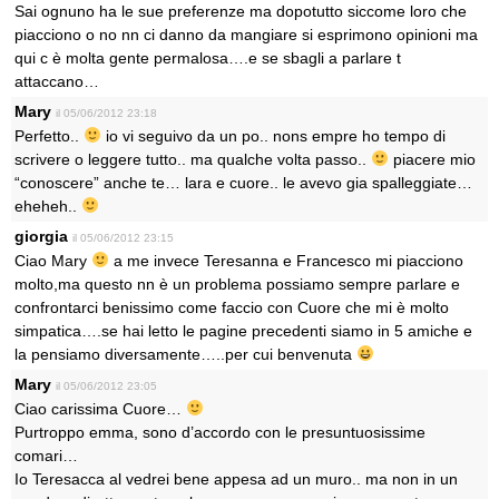
Sai ognuno ha le sue preferenze ma dopotutto siccome loro che
piacciono o no nn ci danno da mangiare si esprimono opinioni ma
qui c è molta gente permalosa….e se sbagli a parlare t
attaccano…
Mary
il 05/06/2012 23:18
Perfetto..
io vi seguivo da un po.. nons empre ho tempo di
scrivere o leggere tutto.. ma qualche volta passo..
piacere mio
“conoscere” anche te… lara e cuore.. le avevo gia spalleggiate…
eheheh..
giorgia
il 05/06/2012 23:15
Ciao Mary
a me invece Teresanna e Francesco mi piacciono
molto,ma questo nn è un problema possiamo sempre parlare e
confrontarci benissimo come faccio con Cuore che mi è molto
simpatica….se hai letto le pagine precedenti siamo in 5 amiche e
la pensiamo diversamente…..per cui benvenuta
Mary
il 05/06/2012 23:05
Ciao carissima Cuore…
Purtroppo emma, sono d’accordo con le presuntuosissime
comari…
Io Teresacca al vedrei bene appesa ad un muro.. ma non in un