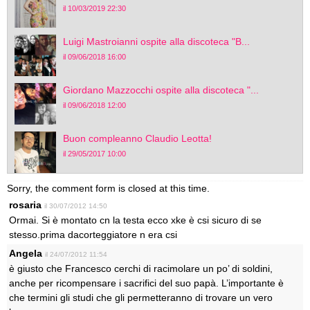
il 10/03/2019 22:30
Luigi Mastroianni ospite alla discoteca "B...
il 09/06/2018 16:00
Giordano Mazzocchi ospite alla discoteca "...
il 09/06/2018 12:00
Buon compleanno Claudio Leotta!
il 29/05/2017 10:00
Sorry, the comment form is closed at this time.
rosaria
il 30/07/2012 14:50
Ormai. Si è montato cn la testa ecco xke è csi sicuro di se
stesso.prima dacorteggiatore n era csi
Angela
il 24/07/2012 11:54
è giusto che Francesco cerchi di racimolare un po’ di soldini,
anche per ricompensare i sacrifici del suo papà. L’importante è
che termini gli studi che gli permetteranno di trovare un vero