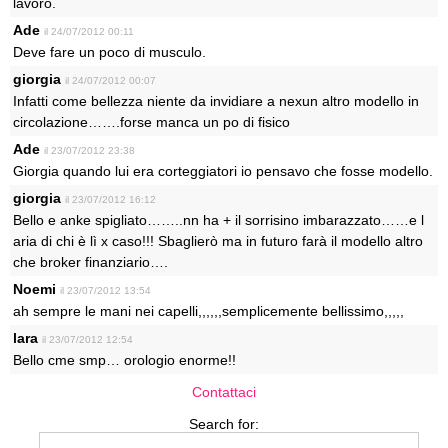
lavoro.
Ade
il 24/07/2012 00:11
Deve fare un poco di musculo.
giorgia
il 24/07/2012 00:07
Infatti come bellezza niente da invidiare a nexun altro modello in
circolazione…….forse manca un po di fisico
Ade
il 23/07/2012 23:38
Giorgia quando lui era corteggiatori io pensavo che fosse modello.
giorgia
il 23/07/2012 16:12
Bello e anke spigliato……..nn ha + il sorrisino imbarazzato……e l
aria di chi è lì x caso!!! Sbaglierò ma in futuro farà il modello altro
che broker finanziario….
Noemi
il 23/07/2012 13:54
ah sempre le mani nei capelli,,,,,,semplicemente bellissimo,,,,,
lara
il 23/07/2012 12:54
Bello cme smp… orologio enorme!!
Contattaci
Search for: