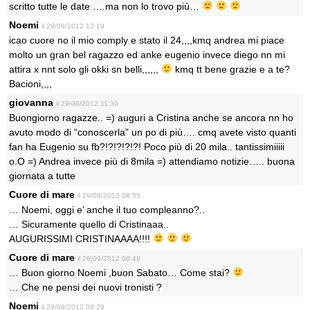
scritto tutte le date ….ma non lo trovo più…
Noemi
il 29/09/2012 12:19
icao cuore no il mio comply e stato il 24,,,,kmq andrea mi piace
molto un gran bel ragazzo ed anke eugenio invece diego nn mi
attira x nnt solo gli okki sn belli,,,,,,
kmq tt bene grazie e a te?
Bacioni,,,,
giovanna
il 29/09/2012 11:36
Buongiorno ragazze.. =) auguri a Cristina anche se ancora nn ho
avuto modo di “conoscerla” un po di più…. cmq avete visto quanti
fan ha Eugenio su fb?!?!?!?!?! Poco più di 20 mila.. tantissimiiiii
o.O =) Andrea invece più di 8mila =) attendiamo notizie….. buona
giornata a tutte
Cuore di mare
il 29/09/2012 08:55
… Noemi, oggi e’ anche il tuo compleanno?..
… Sicuramente quello di Cristinaaa..
AUGURISSIMI CRISTINAAAA!!!!
Cuore di mare
il 29/09/2012 08:48
… Buon giorno Noemi ,buon Sabato… Come stai?
… Che ne pensi dei nuovi tronisti ?
Noemi
il 29/09/2012 08:29