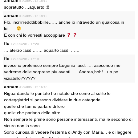
annam
il 29/09/2012 18:12
sopratutto …aquarto :8
annam
il 29/09/2012 18:12
Flo, incrrrredddibbbillle…… anche io intravedo un qualcosa in
lui…..
E con chi lo vorresti accoppiare
flo
il 29/09/2012 17:20
… aterzo :asd:……. aquarto :asd: ……
flo
il 29/09/2012 17:19
invece io preferisco sempre Eugenio :asd: …. asecondo me
vedremo delle sorprese piu avanti……Andrea,boh!…un po
viziatello??????
annam
il 29/09/2012 16:46
Riguardando le puntate ho notato che come al solito le
corteggiatrici si possono dividere in due categorie:
quelle che fanno parlare di loro
quelle che parlano delle altre
Non sempre le prime sono persone interessanti, ma le secondo di
sicuro non lo sono.
Sono curiosa di vedere l’esterna di Andy con Maria… e di leggere