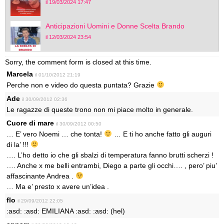
il 19/03/2024 17:47
Anticipazioni Uomini e Donne Scelta Brando
il 12/03/2024 23:54
Sorry, the comment form is closed at this time.
Marcela
il 01/10/2012 21:19
Perche non e video do questa puntata? Grazie
Ade
il 30/09/2012 02:36
Le ragazze di queste trono non mi piace molto in generale.
Cuore di mare
il 30/09/2012 00:50
… E’ vero Noemi … che tonta!
… E ti ho anche fatto gli auguri
di la’ !!!
…. L’ho detto io che gli sbalzi di temperatura fanno brutti scherzi !
…. Anche x me belli entrambi, Diego a parte gli occhi…. , pero’ piu’
affascinante Andrea .
… Ma e’ presto x avere un’idea .
flo
il 29/09/2012 22:05
:asd: :asd: EMILIANA :asd: :asd: (hel)