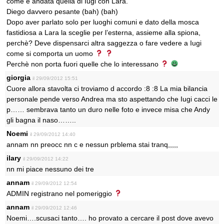
come è andata quella di Iugi con Lara.
Diego davvero pesante (bah) (bah)
Dopo aver parlato solo per luoghi comuni e dato della mosca
fastidiosa a Lara la sceglie per l’esterna, assieme alla spiona,
perchè? Deve dispensarci altra saggezza o fare vedere a Iugi
come si comporta un uomo
Perchè non porta fuori quelle che lo interessano
giorgia
il 29/09/2012 15:51
Cuore allora stavolta ci troviamo d accordo :8 :8 La mia bilancia
personale pende verso Andrea ma sto aspettando che Iugi cacci le
p…… sembrava tanto un duro nelle foto e invece misa che Andy
gli bagna il naso……..
Noemi
il 29/09/2012 14:40
annam nn preocc nn c e nessun prblema stai tranq,,,,,
ilary
il 29/09/2012 14:22
nn mi piace nessuno dei tre
annam
il 29/09/2012 12:54
ADMIN registrano nel pomeriggio
annam
il 29/09/2012 12:46
Noemi….scusaci tanto…. ho provato a cercare il post dove avevo