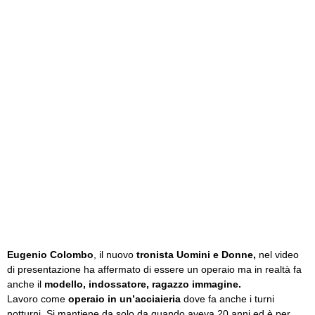
Eugenio Colombo
, il nuovo
tronista Uomini e Donne,
nel video
di presentazione ha affermato di essere un operaio ma in realtà fa
anche il
modello, indossatore, ragazzo immagine.
Lavoro come
operaio in un’acciaieria
dove fa anche i turni
notturni. Si mantiene da solo da quando aveva 20 anni ed è per