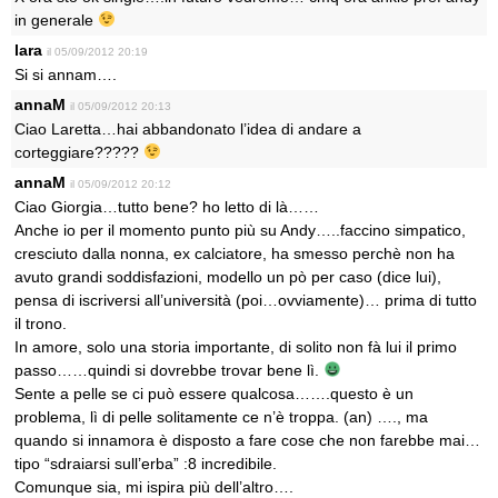
in generale
lara
il 05/09/2012 20:19
Si si annam….
annaM
il 05/09/2012 20:13
Ciao Laretta…hai abbandonato l’idea di andare a
corteggiare?????
annaM
il 05/09/2012 20:12
Ciao Giorgia…tutto bene? ho letto di là……
Anche io per il momento punto più su Andy…..faccino simpatico,
cresciuto dalla nonna, ex calciatore, ha smesso perchè non ha
avuto grandi soddisfazioni, modello un pò per caso (dice lui),
pensa di iscriversi all’università (poi…ovviamente)… prima di tutto
il trono.
In amore, solo una storia importante, di solito non fà lui il primo
passo……quindi si dovrebbe trovar bene lì.
Sente a pelle se ci può essere qualcosa…….questo è un
problema, lì di pelle solitamente ce n’è troppa. (an) …., ma
quando si innamora è disposto a fare cose che non farebbe mai…
tipo “sdraiarsi sull’erba” :8 incredibile.
Comunque sia, mi ispira più dell’altro….