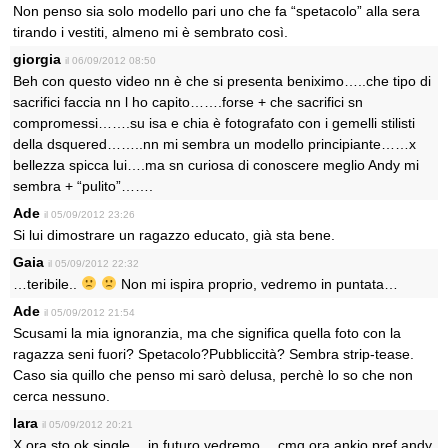
Non penso sia solo modello pari uno che fa “spetacolo” alla sera
tirando i vestiti, almeno mi è sembrato così.
giorgia
il 06/09/2012 08:50
Beh con questo video nn è che si presenta beniximo…..che tipo di
sacrifici faccia nn l ho capito…….forse + che sacrifici sn
compromessi…….su isa e chia è fotografato con i gemelli stilisti
della dsquered……..nn mi sembra un modello principiante……x
bellezza spicca lui….ma sn curiosa di conoscere meglio Andy mi
sembra + “pulito”…….
Ade
il 05/09/2012 23:26
Si lui dimostrare un ragazzo educato, già sta bene.
Gaia
il 05/09/2012 22:32
…teribile..
Non mi ispira proprio, vedremo in puntata…
Ade
il 05/09/2012 21:54
Scusami la mia ignoranzia, ma che significa quella foto con la
ragazza seni fuori? Spetacolo?Pubbliccità? Sembra strip-tease.
Caso sia quillo che penso mi sarò delusa, perchè lo so che non
cerca nessuno.
lara
il 05/09/2012 20:21
X ora sto ok single….in futuro vedremo… cmq ora ankio pref andy