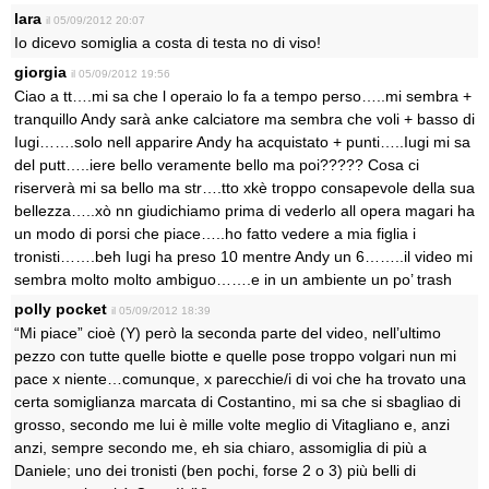
lara
il 05/09/2012 20:07
Io dicevo somiglia a costa di testa no di viso!
giorgia
il 05/09/2012 19:56
Ciao a tt….mi sa che l operaio lo fa a tempo perso…..mi sembra +
tranquillo Andy sarà anke calciatore ma sembra che voli + basso di
Iugi…….solo nell apparire Andy ha acquistato + punti…..Iugi mi sa
del putt…..iere bello veramente bello ma poi????? Cosa ci
riserverà mi sa bello ma str….tto xkè troppo consapevole della sua
bellezza…..xò nn giudichiamo prima di vederlo all opera magari ha
un modo di porsi che piace…..ho fatto vedere a mia figlia i
tronisti…….beh Iugi ha preso 10 mentre Andy un 6……..il video mi
sembra molto molto ambiguo…….e in un ambiente un po’ trash
polly pocket
il 05/09/2012 18:39
“Mi piace” cioè (Y) però la seconda parte del video, nell’ultimo
pezzo con tutte quelle biotte e quelle pose troppo volgari nun mi
pace x niente…comunque, x parecchie/i di voi che ha trovato una
certa somiglianza marcata di Costantino, mi sa che si sbagliao di
grosso, secondo me lui è mille volte meglio di Vitagliano e, anzi
anzi, sempre secondo me, eh sia chiaro, assomiglia di più a
Daniele; uno dei tronisti (ben pochi, forse 2 o 3) più belli di