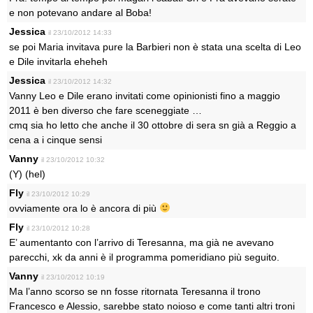
e non potevano andare al Boba!
Jessica
il 23/10/2012 14:33
se poi Maria invitava pure la Barbieri non è stata una scelta di Leo
e Dile invitarla eheheh
Jessica
il 23/10/2012 14:32
Vanny Leo e Dile erano invitati come opinionisti fino a maggio
2011 è ben diverso che fare sceneggiate …
cmq sia ho letto che anche il 30 ottobre di sera sn già a Reggio a
cena a i cinque sensi
Vanny
il 23/10/2012 10:32
(Y) (hel)
Fly
il 23/10/2012 10:29
ovviamente ora lo è ancora di più
Fly
il 23/10/2012 10:28
E’ aumentanto con l’arrivo di Teresanna, ma già ne avevano
parecchi, xk da anni è il programma pomeridiano più seguito.
Vanny
il 23/10/2012 10:19
Ma l’anno scorso se nn fosse ritornata Teresanna il trono
Francesco e Alessio, sarebbe stato noioso e come tanti altri troni