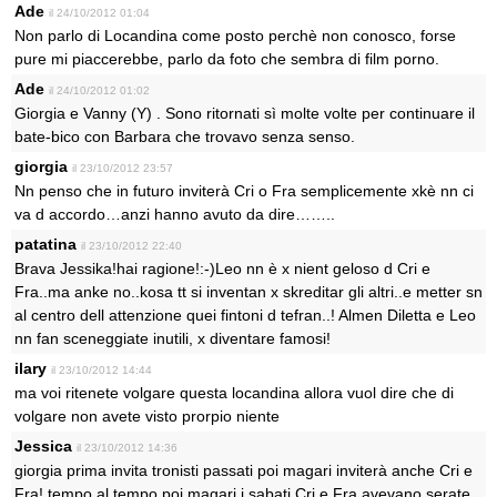
Ade
il 24/10/2012 01:04
Non parlo di Locandina come posto perchè non conosco, forse
pure mi piaccerebbe, parlo da foto che sembra di film porno.
Ade
il 24/10/2012 01:02
Giorgia e Vanny (Y) . Sono ritornati sì molte volte per continuare il
bate-bico con Barbara che trovavo senza senso.
giorgia
il 23/10/2012 23:57
Nn penso che in futuro inviterà Cri o Fra semplicemente xkè nn ci
va d accordo…anzi hanno avuto da dire……..
patatina
il 23/10/2012 22:40
Brava Jessika!hai ragione!:-)Leo nn è x nient geloso d Cri e
Fra..ma anke no..kosa tt si inventan x skreditar gli altri..e metter sn
al centro dell attenzione quei fintoni d tefran..! Almen Diletta e Leo
nn fan sceneggiate inutili, x diventare famosi!
ilary
il 23/10/2012 14:44
ma voi ritenete volgare questa locandina allora vuol dire che di
volgare non avete visto prorpio niente
Jessica
il 23/10/2012 14:36
giorgia prima invita tronisti passati poi magari inviterà anche Cri e
Fra! tempo al tempo poi magari i sabati Cri e Fra avevano serate