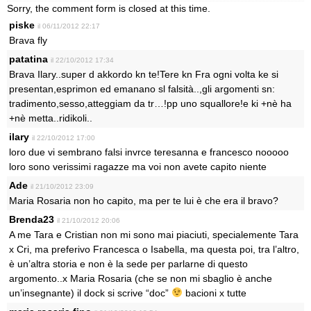
Sorry, the comment form is closed at this time.
piske
il 06/11/2012 22:17
Brava fly
patatina
il 22/10/2012 17:34
Brava Ilary..super d akkordo kn te!Tere kn Fra ogni volta ke si
presentan,esprimon ed emanano sl falsità..,gli argomenti sn:
tradimento,sesso,atteggiam da tr…!pp uno squallore!e ki +nè ha
+nè metta..ridikoli..
ilary
il 22/10/2012 17:00
loro due vi sembrano falsi invrce teresanna e francesco nooooo
loro sono verissimi ragazze ma voi non avete capito niente
Ade
il 21/10/2012 23:09
Maria Rosaria non ho capito, ma per te lui è che era il bravo?
Brenda23
il 21/10/2012 20:06
A me Tara e Cristian non mi sono mai piaciuti, specialemente Tara
x Cri, ma preferivo Francesca o Isabella, ma questa poi, tra l’altro,
è un’altra storia e non è la sede per parlarne di questo
argomento..x Maria Rosaria (che se non mi sbaglio è anche
un’insegnante) il dock si scrive “doc”
bacioni x tutte