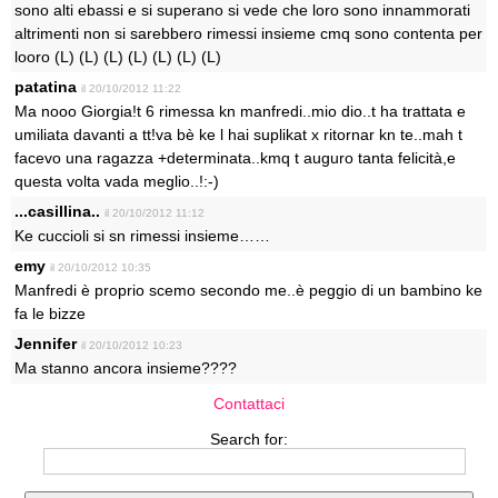
sono alti ebassi e si superano si vede che loro sono innammorati
altrimenti non si sarebbero rimessi insieme cmq sono contenta per
looro (L) (L) (L) (L) (L) (L) (L)
patatina
il 20/10/2012 11:22
Ma nooo Giorgia!t 6 rimessa kn manfredi..mio dio..t ha trattata e
umiliata davanti a tt!va bè ke l hai suplikat x ritornar kn te..mah t
facevo una ragazza +determinata..kmq t auguro tanta felicità,e
questa volta vada meglio..!:-)
...casillina..
il 20/10/2012 11:12
Ke cuccioli si sn rimessi insieme……
emy
il 20/10/2012 10:35
Manfredi è proprio scemo secondo me..è peggio di un bambino ke
fa le bizze
Jennifer
il 20/10/2012 10:23
Ma stanno ancora insieme????
Contattaci
Search for: