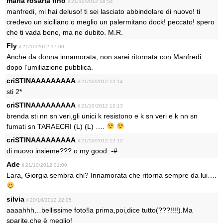
maria rosaria fino
il 21/10/2012 18:54
manfredi, mi hai deluso! ti sei lasciato abbindolare di nuovo! ti
credevo un siciliano o meglio un palermitano dock! peccato! spero
che ti vada bene, ma ne dubito. M.R.
Fly
il 21/10/2012 17:00
Anche da donna innamorata, non sarei ritornata con Manfredi
dopo l’umiliazione pubblica.
criSTINAAAAAAAAA
il 21/10/2012 12:14
sti 2*
criSTINAAAAAAAAA
il 21/10/2012 12:13
brenda sti nn sn veri,gli unici k resistono e k sn veri e k nn sn
fumati sn TARAECRI (L) (L) ….
criSTINAAAAAAAAA
il 21/10/2012 12:12
di nuovo insieme??? o my good :-#
Ade
il 21/10/2012 01:00
Lara, Giorgia sembra chi? Innamorata che ritorna sempre da lui….
silvia
il 20/10/2012 22:05
aaaahhh…bellissime foto!la prima,poi,dice tutto(???!!!!).Ma
sparite,che è meglio!