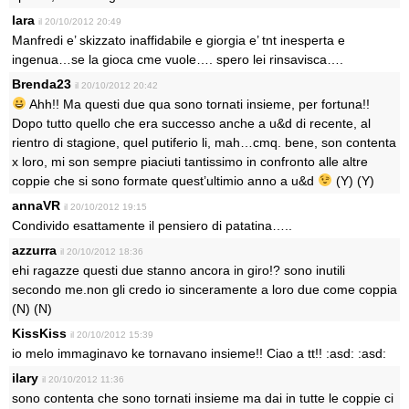
lara
il 20/10/2012 20:49
Manfredi e’ skizzato inaffidabile e giorgia e’ tnt inesperta e
ingenua…se la gioca cme vuole…. spero lei rinsavisca….
Brenda23
il 20/10/2012 20:42
Ahh!! Ma questi due qua sono tornati insieme, per fortuna!!
Dopo tutto quello che era successo anche a u&d di recente, al
rientro di stagione, quel putiferio li, mah…cmq. bene, son contenta
x loro, mi son sempre piaciuti tantissimo in confronto alle altre
coppie che si sono formate quest’ultimio anno a u&d
(Y) (Y)
annaVR
il 20/10/2012 19:15
Condivido esattamente il pensiero di patatina…..
azzurra
il 20/10/2012 18:36
ehi ragazze questi due stanno ancora in giro!? sono inutili
secondo me.non gli credo io sinceramente a loro due come coppia
(N) (N)
KissKiss
il 20/10/2012 15:39
io melo immaginavo ke tornavano insieme!! Ciao a tt!! :asd: :asd:
ilary
il 20/10/2012 11:36
sono contenta che sono tornati insieme ma dai in tutte le coppie ci